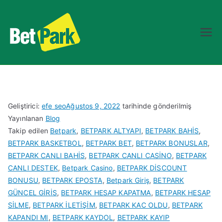
İçeriğe
geç
Betpark
Betpark giriş
Geliştirici:
efe seo
Ağustos 9, 2022
tarihinde gönderilmiş
Yayınlanan
Blog
Takip edilen
Betpark
,
BETPARK ALTYAPI
,
BETPARK BAHİS
,
BETPARK BASKETBOL
,
BETPARK BET
,
BETPARK BONUSLAR
,
BETPARK CANLI BAHİS
,
BETPARK CANLI CASİNO
,
BETPARK
CANLI DESTEK
,
Betpark Casino
,
BETPARK DİSCOUNT
BONUSU
,
BETPARK EPOSTA
,
Betpark Giriş
,
BETPARK
GÜNCEL GİRİS
,
BETPARK HESAP KAPATMA
,
BETPARK HESAP
SİLME
,
BETPARK İLETİŞİM
,
BETPARK KAC OLDU
,
BETPARK
KAPANDI MI
,
BETPARK KAYDOL
,
BETPARK KAYIP