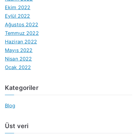
Ekim 2022
Eylül 2022
Ağustos 2022
Temmuz 2022
Haziran 2022
Mayıs 2022
Nisan 2022
Ocak 2022
Kategoriler
Blog
Üst veri