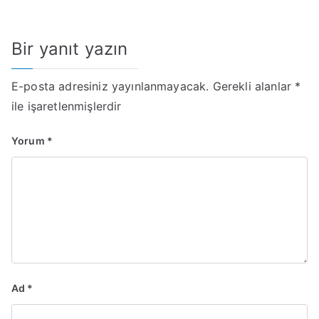
Bir yanıt yazın
E-posta adresiniz yayınlanmayacak.
Gerekli alanlar
*
ile işaretlenmişlerdir
Yorum
*
Ad
*