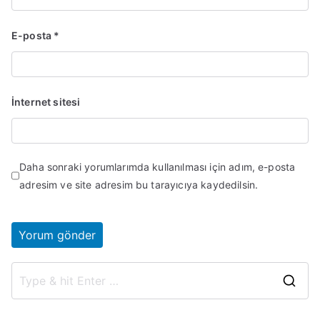
E-posta
*
İnternet sitesi
Daha sonraki yorumlarımda kullanılması için adım, e-posta
adresim ve site adresim bu tarayıcıya kaydedilsin.
S
e