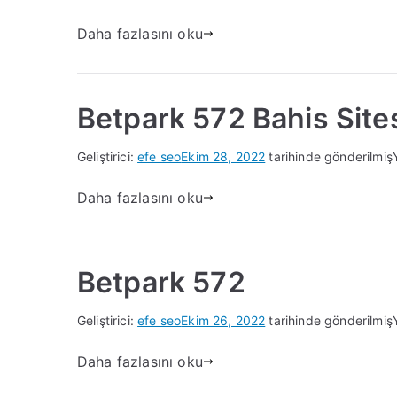
Daha fazlasını oku
Betpark 572 Bahis Site
Geliştirici:
efe seo
Ekim 28, 2022
tarihinde gönderilmiş
Daha fazlasını oku
Betpark 572
Geliştirici:
efe seo
Ekim 26, 2022
tarihinde gönderilmiş
Daha fazlasını oku