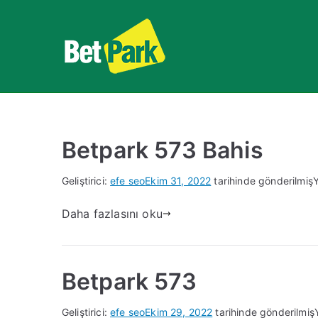
İçeriğe
geç
Betpark
Betpark giriş
Betpark 573 Bahis
Geliştirici:
efe seo
Ekim 31, 2022
tarihinde gönderilmiş
Daha fazlasını oku
Betpark 573
Geliştirici:
efe seo
Ekim 29, 2022
tarihinde gönderilmiş