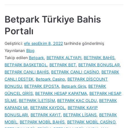
Betpark Türkiye Bahis
Portalı
Geliştirici:
efe seo
Ekim 8, 2022
tarihinde gönderilmiş
Yayınlanan
Blog
Takip edilen
Betpark
,
BETPARK ALTYAPI
,
BETPARK BAHİS
,
BETPARK BASKETBOL
,
BETPARK BET
,
BETPARK BONUSLAR
,
BETPARK CANLI BAHİS
,
BETPARK CANLI CASİNO
,
BETPARK
CANLI DESTEK
,
Betpark Casino
,
BETPARK DİSCOUNT
BONUSU
,
BETPARK EPOSTA
,
Betpark Giriş
,
BETPARK
GÜNCEL GİRİS
,
BETPARK HESAP KAPATMA
,
BETPARK HESAP
SİLME
,
BETPARK İLETİŞİM
,
BETPARK KAC OLDU
,
BETPARK
KAPANDI MI
,
BETPARK KAYDOL
,
BETPARK KAYIP
BONUSLARI
,
BETPARK KAYIT
,
BETPARK LİSANS
,
BETPARK
MOBİL
,
BETPARK MOBİL BAHİS
,
BETPARK MOBİL CASİNO
,