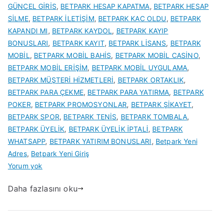
GÜNCEL GİRİS
,
BETPARK HESAP KAPATMA
,
BETPARK HESAP
SİLME
,
BETPARK İLETİŞİM
,
BETPARK KAC OLDU
,
BETPARK
KAPANDI MI
,
BETPARK KAYDOL
,
BETPARK KAYIP
BONUSLARI
,
BETPARK KAYIT
,
BETPARK LİSANS
,
BETPARK
MOBİL
,
BETPARK MOBİL BAHİS
,
BETPARK MOBİL CASİNO
,
BETPARK MOBİL ERİŞİM
,
BETPARK MOBİL UYGULAMA
,
BETPARK MÜŞTERİ HİZMETLERİ
,
BETPARK ORTAKLIK
,
BETPARK PARA ÇEKME
,
BETPARK PARA YATIRMA
,
BETPARK
POKER
,
BETPARK PROMOSYONLAR
,
BETPARK ŞİKAYET
,
BETPARK SPOR
,
BETPARK TENİS
,
BETPARK TOMBALA
,
BETPARK ÜYELİK
,
BETPARK ÜYELİK İPTALİ
,
BETPARK
WHATSAPP
,
BETPARK YATIRIM BONUSLARI
,
Betpark Yeni
Adres
,
Betpark Yeni Giriş
Betpark
Yorum yok
Kazançlı
Daha fazlasını oku
Bahis