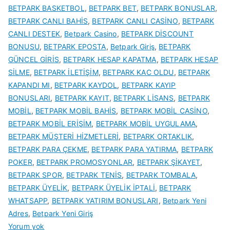
BETPARK BASKETBOL
,
BETPARK BET
,
BETPARK BONUSLAR
,
BETPARK CANLI BAHİS
,
BETPARK CANLI CASİNO
,
BETPARK
CANLI DESTEK
,
Betpark Casino
,
BETPARK DİSCOUNT
BONUSU
,
BETPARK EPOSTA
,
Betpark Giriş
,
BETPARK
GÜNCEL GİRİS
,
BETPARK HESAP KAPATMA
,
BETPARK HESAP
SİLME
,
BETPARK İLETİŞİM
,
BETPARK KAC OLDU
,
BETPARK
KAPANDI MI
,
BETPARK KAYDOL
,
BETPARK KAYIP
BONUSLARI
,
BETPARK KAYIT
,
BETPARK LİSANS
,
BETPARK
MOBİL
,
BETPARK MOBİL BAHİS
,
BETPARK MOBİL CASİNO
,
BETPARK MOBİL ERİŞİM
,
BETPARK MOBİL UYGULAMA
,
BETPARK MÜŞTERİ HİZMETLERİ
,
BETPARK ORTAKLIK
,
BETPARK PARA ÇEKME
,
BETPARK PARA YATIRMA
,
BETPARK
POKER
,
BETPARK PROMOSYONLAR
,
BETPARK ŞİKAYET
,
BETPARK SPOR
,
BETPARK TENİS
,
BETPARK TOMBALA
,
BETPARK ÜYELİK
,
BETPARK ÜYELİK İPTALİ
,
BETPARK
WHATSAPP
,
BETPARK YATIRIM BONUSLARI
,
Betpark Yeni
Adres
,
Betpark Yeni Giriş
Betpark
Yorum yok