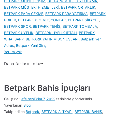
BETPARK MOBİL ERİŞİM
,
BETPARK MOBİL UYGULAMA
,
BETPARK MÜŞTERİ HİZMETLERİ
,
BETPARK ORTAKLIK
,
BETPARK PARA ÇEKME
,
BETPARK PARA YATIRMA
,
BETPARK
POKER
,
BETPARK PROMOSYONLAR
,
BETPARK ŞİKAYET
,
BETPARK SPOR
,
BETPARK TENİS
,
BETPARK TOMBALA
,
BETPARK ÜYELİK
,
BETPARK ÜYELİK İPTALİ
,
BETPARK
WHATSAPP
,
BETPARK YATIRIM BONUSLARI
,
Betpark Yeni
Adres
,
Betpark Yeni Giriş
Betpark
Yorum yok
Türkiye
Daha fazlasını oku
Bahis
Portalı
Betpark Bahis İpuçları
Geliştirici:
efe seo
Ekim 7, 2022
tarihinde gönderilmiş
Yayınlanan
Blog
Takip edilen
Betpark
,
BETPARK ALTYAPI
,
BETPARK BAHİS
,