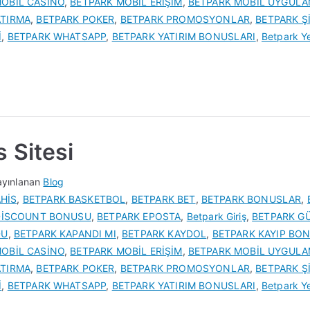
OBİL CASİNO
,
BETPARK MOBİL ERİŞİM
,
BETPARK MOBİL UYGUL
ATIRMA
,
BETPARK POKER
,
BETPARK PROMOSYONLAR
,
BETPARK Ş
İ
,
BETPARK WHATSAPP
,
BETPARK YATIRIM BONUSLARI
,
Betpark Y
 Sitesi
ayınlanan
Blog
HİS
,
BETPARK BASKETBOL
,
BETPARK BET
,
BETPARK BONUSLAR
,
DİSCOUNT BONUSU
,
BETPARK EPOSTA
,
Betpark Giriş
,
BETPARK GÜ
DU
,
BETPARK KAPANDI MI
,
BETPARK KAYDOL
,
BETPARK KAYIP BO
OBİL CASİNO
,
BETPARK MOBİL ERİŞİM
,
BETPARK MOBİL UYGUL
ATIRMA
,
BETPARK POKER
,
BETPARK PROMOSYONLAR
,
BETPARK Ş
İ
,
BETPARK WHATSAPP
,
BETPARK YATIRIM BONUSLARI
,
Betpark Y