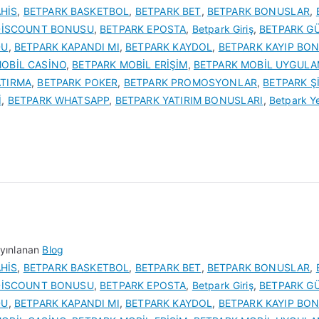
HİS
,
BETPARK BASKETBOL
,
BETPARK BET
,
BETPARK BONUSLAR
,
DİSCOUNT BONUSU
,
BETPARK EPOSTA
,
Betpark Giriş
,
BETPARK GÜ
DU
,
BETPARK KAPANDI MI
,
BETPARK KAYDOL
,
BETPARK KAYIP BO
OBİL CASİNO
,
BETPARK MOBİL ERİŞİM
,
BETPARK MOBİL UYGUL
ATIRMA
,
BETPARK POKER
,
BETPARK PROMOSYONLAR
,
BETPARK Ş
İ
,
BETPARK WHATSAPP
,
BETPARK YATIRIM BONUSLARI
,
Betpark Y
yınlanan
Blog
HİS
,
BETPARK BASKETBOL
,
BETPARK BET
,
BETPARK BONUSLAR
,
DİSCOUNT BONUSU
,
BETPARK EPOSTA
,
Betpark Giriş
,
BETPARK GÜ
DU
,
BETPARK KAPANDI MI
,
BETPARK KAYDOL
,
BETPARK KAYIP BO