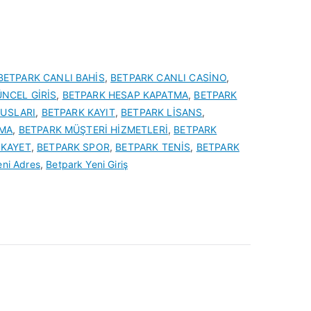
BETPARK CANLI BAHİS
,
BETPARK CANLI CASİNO
,
NCEL GİRİS
,
BETPARK HESAP KAPATMA
,
BETPARK
NUSLARI
,
BETPARK KAYIT
,
BETPARK LİSANS
,
AMA
,
BETPARK MÜŞTERİ HİZMETLERİ
,
BETPARK
İKAYET
,
BETPARK SPOR
,
BETPARK TENİS
,
BETPARK
eni Adres
,
Betpark Yeni Giriş