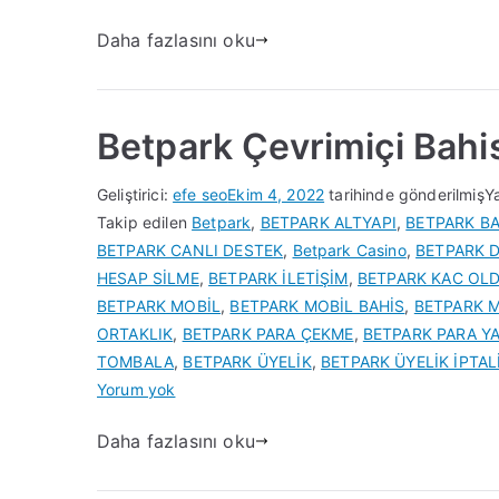
Sorunsuz
Daha fazlasını oku
Bahis
Sitesi
Betpark Çevrimiçi Bahis
Geliştirici:
efe seo
Ekim 4, 2022
tarihinde gönderilmiş
Y
Takip edilen
Betpark
,
BETPARK ALTYAPI
,
BETPARK BA
BETPARK CANLI DESTEK
,
Betpark Casino
,
BETPARK 
HESAP SİLME
,
BETPARK İLETİŞİM
,
BETPARK KAC OL
BETPARK MOBİL
,
BETPARK MOBİL BAHİS
,
BETPARK M
ORTAKLIK
,
BETPARK PARA ÇEKME
,
BETPARK PARA Y
TOMBALA
,
BETPARK ÜYELİK
,
BETPARK ÜYELİK İPTAL
Betpark
Yorum yok
Çevrimiçi
Daha fazlasını oku
Bahis
Sitesi