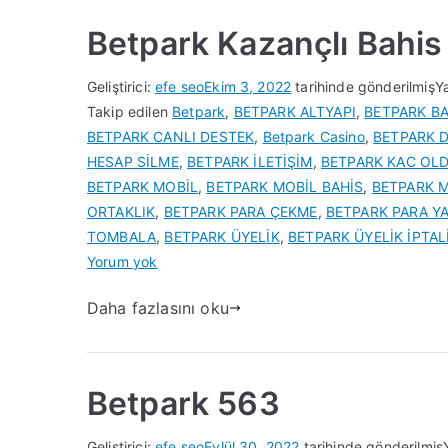
Betpark Kazançlı Bahis
Geliştirici:
efe seo
Ekim 3, 2022
tarihinde gönderilmiş
Y
Takip edilen
Betpark
,
BETPARK ALTYAPI
,
BETPARK BA
BETPARK CANLI DESTEK
,
Betpark Casino
,
BETPARK 
HESAP SİLME
,
BETPARK İLETİŞİM
,
BETPARK KAC OL
BETPARK MOBİL
,
BETPARK MOBİL BAHİS
,
BETPARK M
ORTAKLIK
,
BETPARK PARA ÇEKME
,
BETPARK PARA Y
TOMBALA
,
BETPARK ÜYELİK
,
BETPARK ÜYELİK İPTAL
Betpark
Yorum yok
Kazançlı
Daha fazlasını oku
Bahis
Betpark 563
Geliştirici:
efe seo
Eylül 30, 2022
tarihinde gönderilmiş