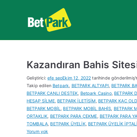
İçeriğe
geç
Betpark
Betpark giriş
Kazandıran Bahis Sites
Geliştirici:
efe seo
Ekim 12, 2022
tarihinde gönderilmiş
Takip edilen
Betpark
,
BETPARK ALTYAPI
,
BETPARK BA
BETPARK CANLI DESTEK
,
Betpark Casino
,
BETPARK 
HESAP SİLME
,
BETPARK İLETİŞİM
,
BETPARK KAC OL
BETPARK MOBİL
,
BETPARK MOBİL BAHİS
,
BETPARK M
ORTAKLIK
,
BETPARK PARA ÇEKME
,
BETPARK PARA Y
TOMBALA
,
BETPARK ÜYELİK
,
BETPARK ÜYELİK İPTAL
Kazandıran
Yorum yok