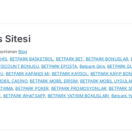
 Sitesi
ayınlanan
Blog
HİS
,
BETPARK BASKETBOL
,
BETPARK BET
,
BETPARK BONUSLAR
,
DİSCOUNT BONUSU
,
BETPARK EPOSTA
,
Betpark Giriş
,
BETPARK GÜ
DU
,
BETPARK KAPANDI MI
,
BETPARK KAYDOL
,
BETPARK KAYIP BO
OBİL CASİNO
,
BETPARK MOBİL ERİŞİM
,
BETPARK MOBİL UYGUL
ATIRMA
,
BETPARK POKER
,
BETPARK PROMOSYONLAR
,
BETPARK Ş
İ
,
BETPARK WHATSAPP
,
BETPARK YATIRIM BONUSLARI
,
Betpark Y