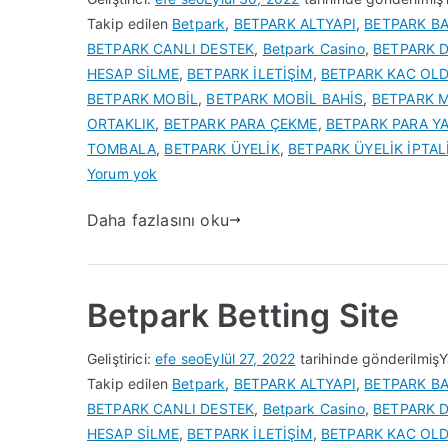
Takip edilen
Betpark
,
BETPARK ALTYAPI
,
BETPARK BA
BETPARK CANLI DESTEK
,
Betpark Casino
,
BETPARK 
HESAP SİLME
,
BETPARK İLETİŞİM
,
BETPARK KAC OL
BETPARK MOBİL
,
BETPARK MOBİL BAHİS
,
BETPARK M
ORTAKLIK
,
BETPARK PARA ÇEKME
,
BETPARK PARA Y
TOMBALA
,
BETPARK ÜYELİK
,
BETPARK ÜYELİK İPTAL
Betpark
Yorum yok
563
Daha fazlasını oku
Betpark Betting Site
Geliştirici:
efe seo
Eylül 27, 2022
tarihinde gönderilmiş
Y
Takip edilen
Betpark
,
BETPARK ALTYAPI
,
BETPARK BA
BETPARK CANLI DESTEK
,
Betpark Casino
,
BETPARK 
HESAP SİLME
,
BETPARK İLETİŞİM
,
BETPARK KAC OL