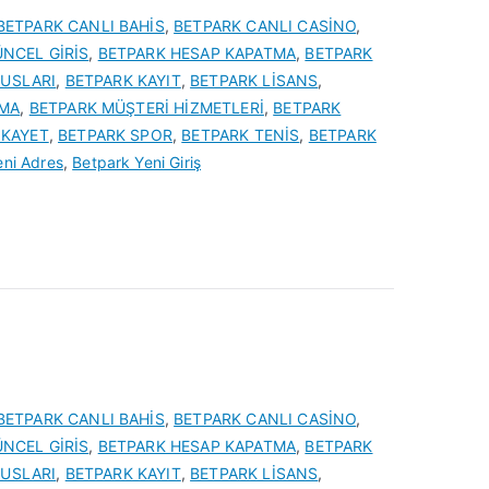
BETPARK CANLI BAHİS
,
BETPARK CANLI CASİNO
,
NCEL GİRİS
,
BETPARK HESAP KAPATMA
,
BETPARK
NUSLARI
,
BETPARK KAYIT
,
BETPARK LİSANS
,
AMA
,
BETPARK MÜŞTERİ HİZMETLERİ
,
BETPARK
İKAYET
,
BETPARK SPOR
,
BETPARK TENİS
,
BETPARK
eni Adres
,
Betpark Yeni Giriş
BETPARK CANLI BAHİS
,
BETPARK CANLI CASİNO
,
NCEL GİRİS
,
BETPARK HESAP KAPATMA
,
BETPARK
NUSLARI
,
BETPARK KAYIT
,
BETPARK LİSANS
,