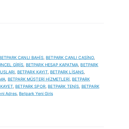
BETPARK CANLI BAHİS
,
BETPARK CANLI CASİNO
,
NCEL GİRİS
,
BETPARK HESAP KAPATMA
,
BETPARK
NUSLARI
,
BETPARK KAYIT
,
BETPARK LİSANS
,
AMA
,
BETPARK MÜŞTERİ HİZMETLERİ
,
BETPARK
İKAYET
,
BETPARK SPOR
,
BETPARK TENİS
,
BETPARK
eni Adres
,
Betpark Yeni Giriş