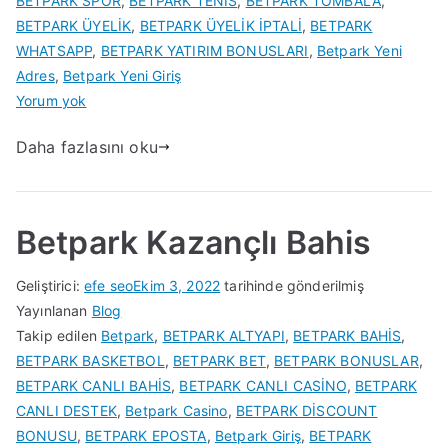
BETPARK SPOR
,
BETPARK TENİS
,
BETPARK TOMBALA
,
BETPARK ÜYELİK
,
BETPARK ÜYELİK İPTALİ
,
BETPARK
WHATSAPP
,
BETPARK YATIRIM BONUSLARI
,
Betpark Yeni
Adres
,
Betpark Yeni Giriş
Betpark
Yorum yok
Çevrimiçi
Daha fazlasını oku
Bahis
Sitesi
Betpark Kazançlı Bahis
Geliştirici:
efe seo
Ekim 3, 2022
tarihinde gönderilmiş
Yayınlanan
Blog
Takip edilen
Betpark
,
BETPARK ALTYAPI
,
BETPARK BAHİS
,
BETPARK BASKETBOL
,
BETPARK BET
,
BETPARK BONUSLAR
,
BETPARK CANLI BAHİS
,
BETPARK CANLI CASİNO
,
BETPARK
CANLI DESTEK
,
Betpark Casino
,
BETPARK DİSCOUNT
BONUSU
,
BETPARK EPOSTA
,
Betpark Giriş
,
BETPARK