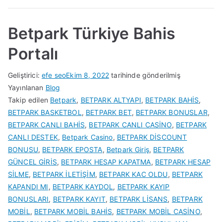
Betpark Türkiye Bahis
Portalı
Geliştirici:
efe seo
Ekim 8, 2022
tarihinde gönderilmiş
Yayınlanan
Blog
Takip edilen
Betpark
,
BETPARK ALTYAPI
,
BETPARK BAHİS
,
BETPARK BASKETBOL
,
BETPARK BET
,
BETPARK BONUSLAR
,
BETPARK CANLI BAHİS
,
BETPARK CANLI CASİNO
,
BETPARK
CANLI DESTEK
,
Betpark Casino
,
BETPARK DİSCOUNT
BONUSU
,
BETPARK EPOSTA
,
Betpark Giriş
,
BETPARK
GÜNCEL GİRİS
,
BETPARK HESAP KAPATMA
,
BETPARK HESAP
SİLME
,
BETPARK İLETİŞİM
,
BETPARK KAC OLDU
,
BETPARK
KAPANDI MI
,
BETPARK KAYDOL
,
BETPARK KAYIP
BONUSLARI
,
BETPARK KAYIT
,
BETPARK LİSANS
,
BETPARK
MOBİL
,
BETPARK MOBİL BAHİS
,
BETPARK MOBİL CASİNO
,