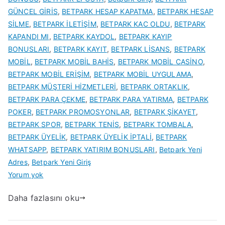
GÜNCEL GİRİS
,
BETPARK HESAP KAPATMA
,
BETPARK HESAP
SİLME
,
BETPARK İLETİŞİM
,
BETPARK KAC OLDU
,
BETPARK
KAPANDI MI
,
BETPARK KAYDOL
,
BETPARK KAYIP
BONUSLARI
,
BETPARK KAYIT
,
BETPARK LİSANS
,
BETPARK
MOBİL
,
BETPARK MOBİL BAHİS
,
BETPARK MOBİL CASİNO
,
BETPARK MOBİL ERİŞİM
,
BETPARK MOBİL UYGULAMA
,
BETPARK MÜŞTERİ HİZMETLERİ
,
BETPARK ORTAKLIK
,
BETPARK PARA ÇEKME
,
BETPARK PARA YATIRMA
,
BETPARK
POKER
,
BETPARK PROMOSYONLAR
,
BETPARK ŞİKAYET
,
BETPARK SPOR
,
BETPARK TENİS
,
BETPARK TOMBALA
,
BETPARK ÜYELİK
,
BETPARK ÜYELİK İPTALİ
,
BETPARK
WHATSAPP
,
BETPARK YATIRIM BONUSLARI
,
Betpark Yeni
Adres
,
Betpark Yeni Giriş
Kazandıran
Yorum yok
Bahis
Daha fazlasını oku
Sitesi
Betpark