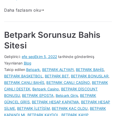
Bahis
Daha fazlasını oku
İpuçları
Betpark Sorunsuz Bahis
Sitesi
Geliştirici:
efe seo
Ekim 5, 2022
tarihinde gönderilmiş
Yayınlanan
Blog
Takip edilen
Betpark
,
BETPARK ALTYAPI
,
BETPARK BAHİS
,
BETPARK BASKETBOL
,
BETPARK BET
,
BETPARK BONUSLAR
,
BETPARK CANLI BAHİS
,
BETPARK CANLI CASİNO
,
BETPARK
CANLI DESTEK
,
Betpark Casino
,
BETPARK DİSCOUNT
BONUSU
,
BETPARK EPOSTA
,
Betpark Giriş
,
BETPARK
GÜNCEL GİRİS
,
BETPARK HESAP KAPATMA
,
BETPARK HESAP
SİLME
,
BETPARK İLETİŞİM
,
BETPARK KAC OLDU
,
BETPARK
KAPANDI MI
,
BETPARK KAYDOL
,
BETPARK KAYIP