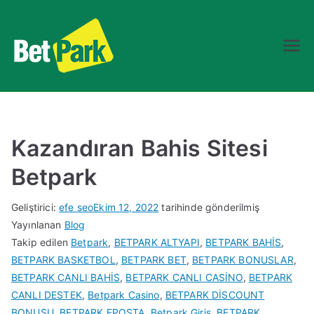
İçeriğe
geç
Betpark
Betpark giriş
Kazandıran Bahis Sitesi
Betpark
Geliştirici:
efe seo
Ekim 12, 2022
tarihinde gönderilmiş
Yayınlanan
Blog
Takip edilen
Betpark
,
BETPARK ALTYAPI
,
BETPARK BAHİS
,
BETPARK BASKETBOL
,
BETPARK BET
,
BETPARK BONUSLAR
,
BETPARK CANLI BAHİS
,
BETPARK CANLI CASİNO
,
BETPARK
CANLI DESTEK
,
Betpark Casino
,
BETPARK DİSCOUNT
BONUSU
,
BETPARK EPOSTA
,
Betpark Giriş
,
BETPARK