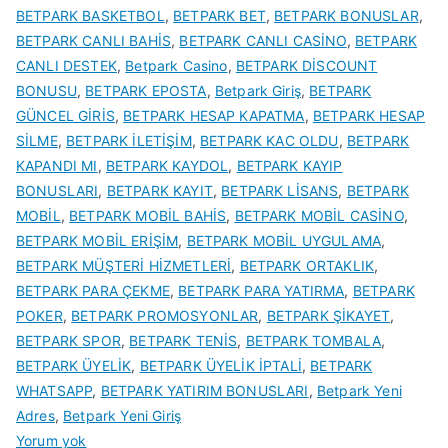
BETPARK BASKETBOL
,
BETPARK BET
,
BETPARK BONUSLAR
,
BETPARK CANLI BAHİS
,
BETPARK CANLI CASİNO
,
BETPARK
CANLI DESTEK
,
Betpark Casino
,
BETPARK DİSCOUNT
BONUSU
,
BETPARK EPOSTA
,
Betpark Giriş
,
BETPARK
GÜNCEL GİRİS
,
BETPARK HESAP KAPATMA
,
BETPARK HESAP
SİLME
,
BETPARK İLETİŞİM
,
BETPARK KAC OLDU
,
BETPARK
KAPANDI MI
,
BETPARK KAYDOL
,
BETPARK KAYIP
BONUSLARI
,
BETPARK KAYIT
,
BETPARK LİSANS
,
BETPARK
MOBİL
,
BETPARK MOBİL BAHİS
,
BETPARK MOBİL CASİNO
,
BETPARK MOBİL ERİŞİM
,
BETPARK MOBİL UYGULAMA
,
BETPARK MÜŞTERİ HİZMETLERİ
,
BETPARK ORTAKLIK
,
BETPARK PARA ÇEKME
,
BETPARK PARA YATIRMA
,
BETPARK
POKER
,
BETPARK PROMOSYONLAR
,
BETPARK ŞİKAYET
,
BETPARK SPOR
,
BETPARK TENİS
,
BETPARK TOMBALA
,
BETPARK ÜYELİK
,
BETPARK ÜYELİK İPTALİ
,
BETPARK
WHATSAPP
,
BETPARK YATIRIM BONUSLARI
,
Betpark Yeni
Adres
,
Betpark Yeni Giriş
Betpark
Yorum yok