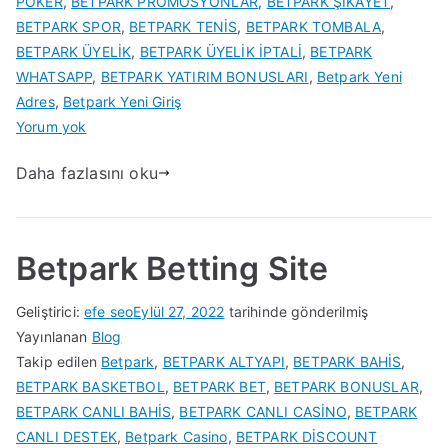
POKER
,
BETPARK PROMOSYONLAR
,
BETPARK ŞİKAYET
,
BETPARK SPOR
,
BETPARK TENİS
,
BETPARK TOMBALA
,
BETPARK ÜYELİK
,
BETPARK ÜYELİK İPTALİ
,
BETPARK
WHATSAPP
,
BETPARK YATIRIM BONUSLARI
,
Betpark Yeni
Adres
,
Betpark Yeni Giriş
Betpark
Yorum yok
563
Daha fazlasını oku
Betpark Betting Site
Geliştirici:
efe seo
Eylül 27, 2022
tarihinde gönderilmiş
Yayınlanan
Blog
Takip edilen
Betpark
,
BETPARK ALTYAPI
,
BETPARK BAHİS
,
BETPARK BASKETBOL
,
BETPARK BET
,
BETPARK BONUSLAR
,
BETPARK CANLI BAHİS
,
BETPARK CANLI CASİNO
,
BETPARK
CANLI DESTEK
,
Betpark Casino
,
BETPARK DİSCOUNT