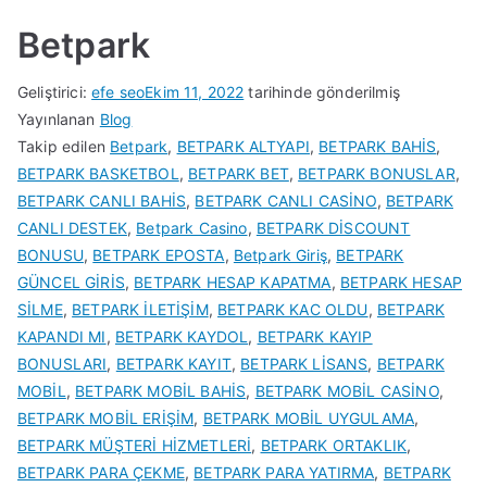
Betpark
Geliştirici:
efe seo
Ekim 11, 2022
tarihinde gönderilmiş
Yayınlanan
Blog
Takip edilen
Betpark
,
BETPARK ALTYAPI
,
BETPARK BAHİS
,
BETPARK BASKETBOL
,
BETPARK BET
,
BETPARK BONUSLAR
,
BETPARK CANLI BAHİS
,
BETPARK CANLI CASİNO
,
BETPARK
CANLI DESTEK
,
Betpark Casino
,
BETPARK DİSCOUNT
BONUSU
,
BETPARK EPOSTA
,
Betpark Giriş
,
BETPARK
GÜNCEL GİRİS
,
BETPARK HESAP KAPATMA
,
BETPARK HESAP
SİLME
,
BETPARK İLETİŞİM
,
BETPARK KAC OLDU
,
BETPARK
KAPANDI MI
,
BETPARK KAYDOL
,
BETPARK KAYIP
BONUSLARI
,
BETPARK KAYIT
,
BETPARK LİSANS
,
BETPARK
MOBİL
,
BETPARK MOBİL BAHİS
,
BETPARK MOBİL CASİNO
,
BETPARK MOBİL ERİŞİM
,
BETPARK MOBİL UYGULAMA
,
BETPARK MÜŞTERİ HİZMETLERİ
,
BETPARK ORTAKLIK
,
BETPARK PARA ÇEKME
,
BETPARK PARA YATIRMA
,
BETPARK