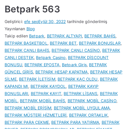
Betpark 563
Geliştirici:
efe seo
Eylül 30, 2022
tarihinde gönderilmiş
Yayınlanan
Blog
Takip edilen
Betpark
,
BETPARK ALTYAPI
,
BETPARK BAHİS
,
BETPARK BASKETBOL
,
BETPARK BET
,
BETPARK BONUSLAR
,
BETPARK CANLI BAHİS
,
BETPARK CANLI CASİNO
,
BETPARK
CANLI DESTEK
,
Betpark Casino
,
BETPARK DİSCOUNT
BONUSU
,
BETPARK EPOSTA
,
Betpark Giriş
,
BETPARK
GÜNCEL GİRİS
,
BETPARK HESAP KAPATMA
,
BETPARK HESAP
SİLME
,
BETPARK İLETİŞİM
,
BETPARK KAC OLDU
,
BETPARK
KAPANDI MI
,
BETPARK KAYDOL
,
BETPARK KAYIP
BONUSLARI
,
BETPARK KAYIT
,
BETPARK LİSANS
,
BETPARK
MOBİL
,
BETPARK MOBİL BAHİS
,
BETPARK MOBİL CASİNO
,
BETPARK MOBİL ERİŞİM
,
BETPARK MOBİL UYGULAMA
,
BETPARK MÜŞTERİ HİZMETLERİ
,
BETPARK ORTAKLIK
,
BETPARK PARA ÇEKME
,
BETPARK PARA YATIRMA
,
BETPARK