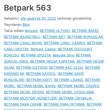
Betpark 563
Geliştirici:
efe seo
Eylül 30, 2022
tarihinde gönderilmiş
Yayınlanan
Blog
Takip edilen
Betpark
,
BETPARK ALTYAPI
,
BETPARK BAHİS
,
BETPARK BASKETBOL
,
BETPARK BET
,
BETPARK BONUSLAR
,
BETPARK CANLI BAHİS
,
BETPARK CANLI CASİNO
,
BETPARK
CANLI DESTEK
,
Betpark Casino
,
BETPARK DİSCOUNT
BONUSU
,
BETPARK EPOSTA
,
Betpark Giriş
,
BETPARK
GÜNCEL GİRİS
,
BETPARK HESAP KAPATMA
,
BETPARK HESAP
SİLME
,
BETPARK İLETİŞİM
,
BETPARK KAC OLDU
,
BETPARK
KAPANDI MI
,
BETPARK KAYDOL
,
BETPARK KAYIP
BONUSLARI
,
BETPARK KAYIT
,
BETPARK LİSANS
,
BETPARK
MOBİL
,
BETPARK MOBİL BAHİS
,
BETPARK MOBİL CASİNO
,
BETPARK MOBİL ERİŞİM
,
BETPARK MOBİL UYGULAMA
,
BETPARK MÜŞTERİ HİZMETLERİ
,
BETPARK ORTAKLIK
,
BETPARK PARA ÇEKME
,
BETPARK PARA YATIRMA
,
BETPARK