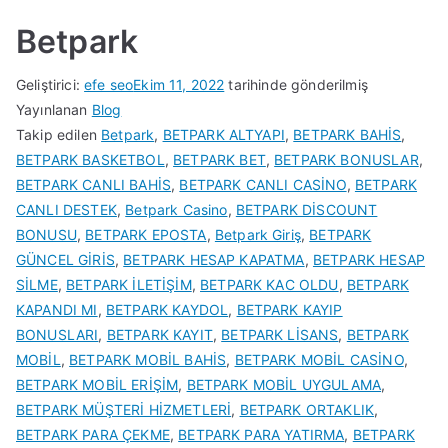
Betpark
Geliştirici:
efe seo
Ekim 11, 2022
tarihinde gönderilmiş
Yayınlanan
Blog
Takip edilen
Betpark
,
BETPARK ALTYAPI
,
BETPARK BAHİS
,
BETPARK BASKETBOL
,
BETPARK BET
,
BETPARK BONUSLAR
,
BETPARK CANLI BAHİS
,
BETPARK CANLI CASİNO
,
BETPARK
CANLI DESTEK
,
Betpark Casino
,
BETPARK DİSCOUNT
BONUSU
,
BETPARK EPOSTA
,
Betpark Giriş
,
BETPARK
GÜNCEL GİRİS
,
BETPARK HESAP KAPATMA
,
BETPARK HESAP
SİLME
,
BETPARK İLETİŞİM
,
BETPARK KAC OLDU
,
BETPARK
KAPANDI MI
,
BETPARK KAYDOL
,
BETPARK KAYIP
BONUSLARI
,
BETPARK KAYIT
,
BETPARK LİSANS
,
BETPARK
MOBİL
,
BETPARK MOBİL BAHİS
,
BETPARK MOBİL CASİNO
,
BETPARK MOBİL ERİŞİM
,
BETPARK MOBİL UYGULAMA
,
BETPARK MÜŞTERİ HİZMETLERİ
,
BETPARK ORTAKLIK
,
BETPARK PARA ÇEKME
,
BETPARK PARA YATIRMA
,
BETPARK