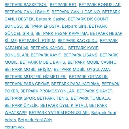
BETPARK BASKETBOL
,
BETPARK BET
,
BETPARK BONUSLAR
,
BETPARK CANLI BAHİS
,
BETPARK CANLI CASİNO
,
BETPARK
CANLI DESTEK
,
Betpark Casino
,
BETPARK DİSCOUNT
BONUSU
,
BETPARK EPOSTA
,
Betpark Giriş
,
BETPARK
GÜNCEL GİRİS
,
BETPARK HESAP KAPATMA
,
BETPARK HESAP
SİLME
,
BETPARK İLETİŞİM
,
BETPARK KAC OLDU
,
BETPARK
KAPANDI MI
,
BETPARK KAYDOL
,
BETPARK KAYIP
BONUSLARI
,
BETPARK KAYIT
,
BETPARK LİSANS
,
BETPARK
MOBİL
,
BETPARK MOBİL BAHİS
,
BETPARK MOBİL CASİNO
,
BETPARK MOBİL ERİŞİM
,
BETPARK MOBİL UYGULAMA
,
BETPARK MÜŞTERİ HİZMETLERİ
,
BETPARK ORTAKLIK
,
BETPARK PARA ÇEKME
,
BETPARK PARA YATIRMA
,
BETPARK
POKER
,
BETPARK PROMOSYONLAR
,
BETPARK ŞİKAYET
,
BETPARK SPOR
,
BETPARK TENİS
,
BETPARK TOMBALA
,
BETPARK ÜYELİK
,
BETPARK ÜYELİK İPTALİ
,
BETPARK
WHATSAPP
,
BETPARK YATIRIM BONUSLARI
,
Betpark Yeni
Adres
,
Betpark Yeni Giriş
Betpark
Yorum yok