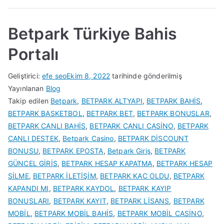
Betpark Türkiye Bahis
Portalı
Geliştirici:
efe seo
Ekim 8, 2022
tarihinde gönderilmiş
Yayınlanan
Blog
Takip edilen
Betpark
,
BETPARK ALTYAPI
,
BETPARK BAHİS
,
BETPARK BASKETBOL
,
BETPARK BET
,
BETPARK BONUSLAR
,
BETPARK CANLI BAHİS
,
BETPARK CANLI CASİNO
,
BETPARK
CANLI DESTEK
,
Betpark Casino
,
BETPARK DİSCOUNT
BONUSU
,
BETPARK EPOSTA
,
Betpark Giriş
,
BETPARK
GÜNCEL GİRİS
,
BETPARK HESAP KAPATMA
,
BETPARK HESAP
SİLME
,
BETPARK İLETİŞİM
,
BETPARK KAC OLDU
,
BETPARK
KAPANDI MI
,
BETPARK KAYDOL
,
BETPARK KAYIP
BONUSLARI
,
BETPARK KAYIT
,
BETPARK LİSANS
,
BETPARK
MOBİL
,
BETPARK MOBİL BAHİS
,
BETPARK MOBİL CASİNO
,