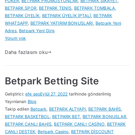
POKER
,
BETPARK PROMOSYONLAR
,
BETPARK ŞİKAYET
,
BETPARK SPOR
,
BETPARK TENİS
,
BETPARK TOMBALA
,
BETPARK ÜYELİK
,
BETPARK ÜYELİK İPTALİ
,
BETPARK
WHATSAPP
,
BETPARK YATIRIM BONUSLARI
,
Betpark Yeni
Adres
,
Betpark Yeni Giriş
Betpark
Yorum yok
563
Daha fazlasını oku
Betpark Betting Site
Geliştirici:
efe seo
Eylül 27, 2022
tarihinde gönderilmiş
Yayınlanan
Blog
Takip edilen
Betpark
,
BETPARK ALTYAPI
,
BETPARK BAHİS
,
BETPARK BASKETBOL
,
BETPARK BET
,
BETPARK BONUSLAR
,
BETPARK CANLI BAHİS
,
BETPARK CANLI CASİNO
,
BETPARK
CANLI DESTEK
,
Betpark Casino
,
BETPARK DİSCOUNT