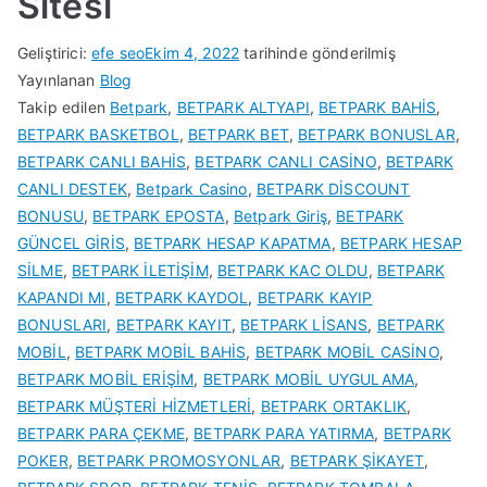
Sitesi
Geliştirici:
efe seo
Ekim 4, 2022
tarihinde gönderilmiş
Yayınlanan
Blog
Takip edilen
Betpark
,
BETPARK ALTYAPI
,
BETPARK BAHİS
,
BETPARK BASKETBOL
,
BETPARK BET
,
BETPARK BONUSLAR
,
BETPARK CANLI BAHİS
,
BETPARK CANLI CASİNO
,
BETPARK
CANLI DESTEK
,
Betpark Casino
,
BETPARK DİSCOUNT
BONUSU
,
BETPARK EPOSTA
,
Betpark Giriş
,
BETPARK
GÜNCEL GİRİS
,
BETPARK HESAP KAPATMA
,
BETPARK HESAP
SİLME
,
BETPARK İLETİŞİM
,
BETPARK KAC OLDU
,
BETPARK
KAPANDI MI
,
BETPARK KAYDOL
,
BETPARK KAYIP
BONUSLARI
,
BETPARK KAYIT
,
BETPARK LİSANS
,
BETPARK
MOBİL
,
BETPARK MOBİL BAHİS
,
BETPARK MOBİL CASİNO
,
BETPARK MOBİL ERİŞİM
,
BETPARK MOBİL UYGULAMA
,
BETPARK MÜŞTERİ HİZMETLERİ
,
BETPARK ORTAKLIK
,
BETPARK PARA ÇEKME
,
BETPARK PARA YATIRMA
,
BETPARK
POKER
,
BETPARK PROMOSYONLAR
,
BETPARK ŞİKAYET
,