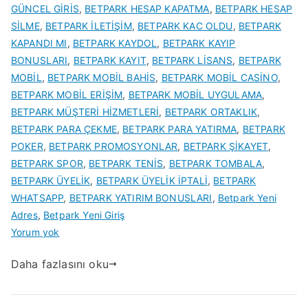
GÜNCEL GİRİS
,
BETPARK HESAP KAPATMA
,
BETPARK HESAP
SİLME
,
BETPARK İLETİŞİM
,
BETPARK KAC OLDU
,
BETPARK
KAPANDI MI
,
BETPARK KAYDOL
,
BETPARK KAYIP
BONUSLARI
,
BETPARK KAYIT
,
BETPARK LİSANS
,
BETPARK
MOBİL
,
BETPARK MOBİL BAHİS
,
BETPARK MOBİL CASİNO
,
BETPARK MOBİL ERİŞİM
,
BETPARK MOBİL UYGULAMA
,
BETPARK MÜŞTERİ HİZMETLERİ
,
BETPARK ORTAKLIK
,
BETPARK PARA ÇEKME
,
BETPARK PARA YATIRMA
,
BETPARK
POKER
,
BETPARK PROMOSYONLAR
,
BETPARK ŞİKAYET
,
BETPARK SPOR
,
BETPARK TENİS
,
BETPARK TOMBALA
,
BETPARK ÜYELİK
,
BETPARK ÜYELİK İPTALİ
,
BETPARK
WHATSAPP
,
BETPARK YATIRIM BONUSLARI
,
Betpark Yeni
Adres
,
Betpark Yeni Giriş
Betpark
Yorum yok
Kazançlı
Daha fazlasını oku
Bahis