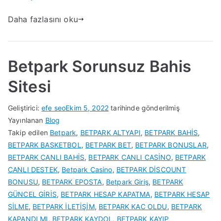
Bahis
Daha fazlasını oku
İpuçları
Betpark Sorunsuz Bahis
Sitesi
Geliştirici:
efe seo
Ekim 5, 2022
tarihinde gönderilmiş
Yayınlanan
Blog
Takip edilen
Betpark
,
BETPARK ALTYAPI
,
BETPARK BAHİS
,
BETPARK BASKETBOL
,
BETPARK BET
,
BETPARK BONUSLAR
,
BETPARK CANLI BAHİS
,
BETPARK CANLI CASİNO
,
BETPARK
CANLI DESTEK
,
Betpark Casino
,
BETPARK DİSCOUNT
BONUSU
,
BETPARK EPOSTA
,
Betpark Giriş
,
BETPARK
GÜNCEL GİRİS
,
BETPARK HESAP KAPATMA
,
BETPARK HESAP
SİLME
,
BETPARK İLETİŞİM
,
BETPARK KAC OLDU
,
BETPARK
KAPANDI MI
,
BETPARK KAYDOL
,
BETPARK KAYIP