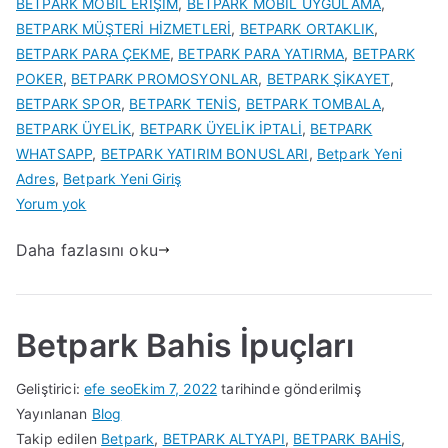
BETPARK MOBİL ERİŞİM
,
BETPARK MOBİL UYGULAMA
,
BETPARK MÜŞTERİ HİZMETLERİ
,
BETPARK ORTAKLIK
,
BETPARK PARA ÇEKME
,
BETPARK PARA YATIRMA
,
BETPARK
POKER
,
BETPARK PROMOSYONLAR
,
BETPARK ŞİKAYET
,
BETPARK SPOR
,
BETPARK TENİS
,
BETPARK TOMBALA
,
BETPARK ÜYELİK
,
BETPARK ÜYELİK İPTALİ
,
BETPARK
WHATSAPP
,
BETPARK YATIRIM BONUSLARI
,
Betpark Yeni
Adres
,
Betpark Yeni Giriş
Betpark
Yorum yok
Türkiye
Daha fazlasını oku
Bahis
Portalı
Betpark Bahis İpuçları
Geliştirici:
efe seo
Ekim 7, 2022
tarihinde gönderilmiş
Yayınlanan
Blog
Takip edilen
Betpark
,
BETPARK ALTYAPI
,
BETPARK BAHİS
,