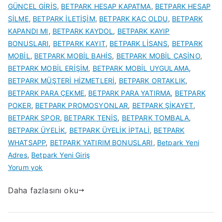
GÜNCEL GİRİS
,
BETPARK HESAP KAPATMA
,
BETPARK HESAP
SİLME
,
BETPARK İLETİŞİM
,
BETPARK KAC OLDU
,
BETPARK
KAPANDI MI
,
BETPARK KAYDOL
,
BETPARK KAYIP
BONUSLARI
,
BETPARK KAYIT
,
BETPARK LİSANS
,
BETPARK
MOBİL
,
BETPARK MOBİL BAHİS
,
BETPARK MOBİL CASİNO
,
BETPARK MOBİL ERİŞİM
,
BETPARK MOBİL UYGULAMA
,
BETPARK MÜŞTERİ HİZMETLERİ
,
BETPARK ORTAKLIK
,
BETPARK PARA ÇEKME
,
BETPARK PARA YATIRMA
,
BETPARK
POKER
,
BETPARK PROMOSYONLAR
,
BETPARK ŞİKAYET
,
BETPARK SPOR
,
BETPARK TENİS
,
BETPARK TOMBALA
,
BETPARK ÜYELİK
,
BETPARK ÜYELİK İPTALİ
,
BETPARK
WHATSAPP
,
BETPARK YATIRIM BONUSLARI
,
Betpark Yeni
Adres
,
Betpark Yeni Giriş
Betpark
Yorum yok
Kazançlı
Daha fazlasını oku
Bahis