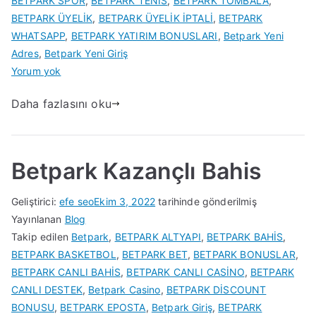
BETPARK SPOR
,
BETPARK TENİS
,
BETPARK TOMBALA
,
BETPARK ÜYELİK
,
BETPARK ÜYELİK İPTALİ
,
BETPARK
WHATSAPP
,
BETPARK YATIRIM BONUSLARI
,
Betpark Yeni
Adres
,
Betpark Yeni Giriş
Betpark
Yorum yok
Çevrimiçi
Daha fazlasını oku
Bahis
Sitesi
Betpark Kazançlı Bahis
Geliştirici:
efe seo
Ekim 3, 2022
tarihinde gönderilmiş
Yayınlanan
Blog
Takip edilen
Betpark
,
BETPARK ALTYAPI
,
BETPARK BAHİS
,
BETPARK BASKETBOL
,
BETPARK BET
,
BETPARK BONUSLAR
,
BETPARK CANLI BAHİS
,
BETPARK CANLI CASİNO
,
BETPARK
CANLI DESTEK
,
Betpark Casino
,
BETPARK DİSCOUNT
BONUSU
,
BETPARK EPOSTA
,
Betpark Giriş
,
BETPARK