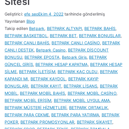
Sitesi
Geliştirici:
efe seo
Ekim 4, 2022
tarihinde gönderilmiş
Yayınlanan
Blog
Takip edilen
Betpark
,
BETPARK ALTYAPI
,
BETPARK BAHİS
,
BETPARK BASKETBOL
,
BETPARK BET
,
BETPARK BONUSLAR
,
BETPARK CANLI BAHİS
,
BETPARK CANLI CASİNO
,
BETPARK
CANLI DESTEK
,
Betpark Casino
,
BETPARK DİSCOUNT
BONUSU
,
BETPARK EPOSTA
,
Betpark Giriş
,
BETPARK
GÜNCEL GİRİS
,
BETPARK HESAP KAPATMA
,
BETPARK HESAP
SİLME
,
BETPARK İLETİŞİM
,
BETPARK KAC OLDU
,
BETPARK
KAPANDI MI
,
BETPARK KAYDOL
,
BETPARK KAYIP
BONUSLARI
,
BETPARK KAYIT
,
BETPARK LİSANS
,
BETPARK
MOBİL
,
BETPARK MOBİL BAHİS
,
BETPARK MOBİL CASİNO
,
BETPARK MOBİL ERİŞİM
,
BETPARK MOBİL UYGULAMA
,
BETPARK MÜŞTERİ HİZMETLERİ
,
BETPARK ORTAKLIK
,
BETPARK PARA ÇEKME
,
BETPARK PARA YATIRMA
,
BETPARK
POKER
,
BETPARK PROMOSYONLAR
,
BETPARK ŞİKAYET
,