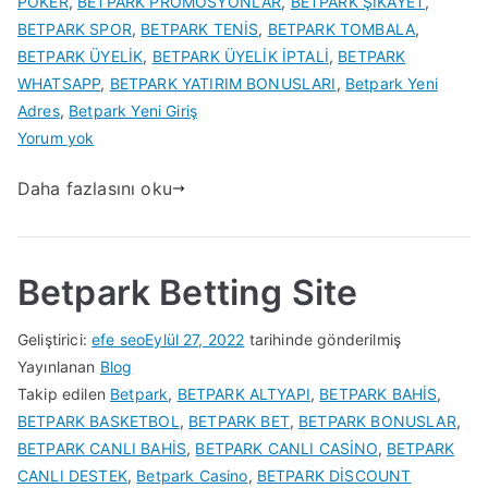
POKER
,
BETPARK PROMOSYONLAR
,
BETPARK ŞİKAYET
,
BETPARK SPOR
,
BETPARK TENİS
,
BETPARK TOMBALA
,
BETPARK ÜYELİK
,
BETPARK ÜYELİK İPTALİ
,
BETPARK
WHATSAPP
,
BETPARK YATIRIM BONUSLARI
,
Betpark Yeni
Adres
,
Betpark Yeni Giriş
Betpark
Yorum yok
563
Daha fazlasını oku
Betpark Betting Site
Geliştirici:
efe seo
Eylül 27, 2022
tarihinde gönderilmiş
Yayınlanan
Blog
Takip edilen
Betpark
,
BETPARK ALTYAPI
,
BETPARK BAHİS
,
BETPARK BASKETBOL
,
BETPARK BET
,
BETPARK BONUSLAR
,
BETPARK CANLI BAHİS
,
BETPARK CANLI CASİNO
,
BETPARK
CANLI DESTEK
,
Betpark Casino
,
BETPARK DİSCOUNT