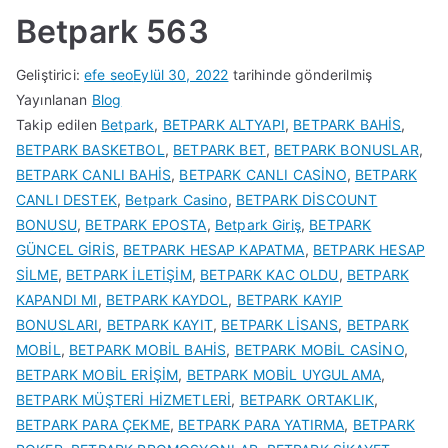
Betpark 563
Geliştirici:
efe seo
Eylül 30, 2022
tarihinde gönderilmiş
Yayınlanan
Blog
Takip edilen
Betpark
,
BETPARK ALTYAPI
,
BETPARK BAHİS
,
BETPARK BASKETBOL
,
BETPARK BET
,
BETPARK BONUSLAR
,
BETPARK CANLI BAHİS
,
BETPARK CANLI CASİNO
,
BETPARK
CANLI DESTEK
,
Betpark Casino
,
BETPARK DİSCOUNT
BONUSU
,
BETPARK EPOSTA
,
Betpark Giriş
,
BETPARK
GÜNCEL GİRİS
,
BETPARK HESAP KAPATMA
,
BETPARK HESAP
SİLME
,
BETPARK İLETİŞİM
,
BETPARK KAC OLDU
,
BETPARK
KAPANDI MI
,
BETPARK KAYDOL
,
BETPARK KAYIP
BONUSLARI
,
BETPARK KAYIT
,
BETPARK LİSANS
,
BETPARK
MOBİL
,
BETPARK MOBİL BAHİS
,
BETPARK MOBİL CASİNO
,
BETPARK MOBİL ERİŞİM
,
BETPARK MOBİL UYGULAMA
,
BETPARK MÜŞTERİ HİZMETLERİ
,
BETPARK ORTAKLIK
,
BETPARK PARA ÇEKME
,
BETPARK PARA YATIRMA
,
BETPARK