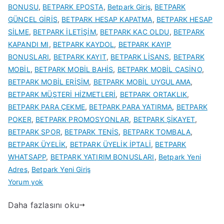
BONUSU
,
BETPARK EPOSTA
,
Betpark Giriş
,
BETPARK
GÜNCEL GİRİS
,
BETPARK HESAP KAPATMA
,
BETPARK HESAP
SİLME
,
BETPARK İLETİŞİM
,
BETPARK KAC OLDU
,
BETPARK
KAPANDI MI
,
BETPARK KAYDOL
,
BETPARK KAYIP
BONUSLARI
,
BETPARK KAYIT
,
BETPARK LİSANS
,
BETPARK
MOBİL
,
BETPARK MOBİL BAHİS
,
BETPARK MOBİL CASİNO
,
BETPARK MOBİL ERİŞİM
,
BETPARK MOBİL UYGULAMA
,
BETPARK MÜŞTERİ HİZMETLERİ
,
BETPARK ORTAKLIK
,
BETPARK PARA ÇEKME
,
BETPARK PARA YATIRMA
,
BETPARK
POKER
,
BETPARK PROMOSYONLAR
,
BETPARK ŞİKAYET
,
BETPARK SPOR
,
BETPARK TENİS
,
BETPARK TOMBALA
,
BETPARK ÜYELİK
,
BETPARK ÜYELİK İPTALİ
,
BETPARK
WHATSAPP
,
BETPARK YATIRIM BONUSLARI
,
Betpark Yeni
Adres
,
Betpark Yeni Giriş
Betpark
Yorum yok
Betting
Daha fazlasını oku
Site