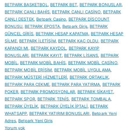
BETPARK BASKETBOL
,
BETPARK BET
,
BETPARK BONUSLAR
,
BETPARK CANLI BAHİS
,
BETPARK CANLI CASİNO
,
BETPARK
CANLI DESTEK
,
Betpark Casino
,
BETPARK DİSCOUNT
BONUSU
,
BETPARK EPOSTA
,
Betpark Giriş
,
BETPARK
GÜNCEL GİRİS
,
BETPARK HESAP KAPATMA
,
BETPARK HESAP
SİLME
,
BETPARK İLETİŞİM
,
BETPARK KAC OLDU
,
BETPARK
KAPANDI MI
,
BETPARK KAYDOL
,
BETPARK KAYIP
BONUSLARI
,
BETPARK KAYIT
,
BETPARK LİSANS
,
BETPARK
MOBİL
,
BETPARK MOBİL BAHİS
,
BETPARK MOBİL CASİNO
,
BETPARK MOBİL ERİŞİM
,
BETPARK MOBİL UYGULAMA
,
BETPARK MÜŞTERİ HİZMETLERİ
,
BETPARK ORTAKLIK
,
BETPARK PARA ÇEKME
,
BETPARK PARA YATIRMA
,
BETPARK
POKER
,
BETPARK PROMOSYONLAR
,
BETPARK ŞİKAYET
,
BETPARK SPOR
,
BETPARK TENİS
,
BETPARK TOMBALA
,
BETPARK ÜYELİK
,
BETPARK ÜYELİK İPTALİ
,
BETPARK
WHATSAPP
,
BETPARK YATIRIM BONUSLARI
,
Betpark Yeni
Adres
,
Betpark Yeni Giriş
Betpark
Yorum yok