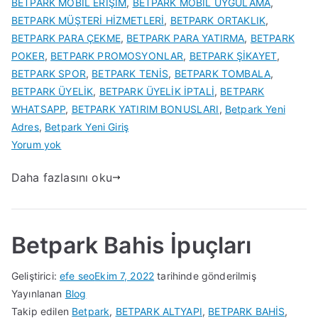
BETPARK MOBİL ERİŞİM
,
BETPARK MOBİL UYGULAMA
,
BETPARK MÜŞTERİ HİZMETLERİ
,
BETPARK ORTAKLIK
,
BETPARK PARA ÇEKME
,
BETPARK PARA YATIRMA
,
BETPARK
POKER
,
BETPARK PROMOSYONLAR
,
BETPARK ŞİKAYET
,
BETPARK SPOR
,
BETPARK TENİS
,
BETPARK TOMBALA
,
BETPARK ÜYELİK
,
BETPARK ÜYELİK İPTALİ
,
BETPARK
WHATSAPP
,
BETPARK YATIRIM BONUSLARI
,
Betpark Yeni
Adres
,
Betpark Yeni Giriş
Betpark
Yorum yok
Türkiye
Daha fazlasını oku
Bahis
Portalı
Betpark Bahis İpuçları
Geliştirici:
efe seo
Ekim 7, 2022
tarihinde gönderilmiş
Yayınlanan
Blog
Takip edilen
Betpark
,
BETPARK ALTYAPI
,
BETPARK BAHİS
,