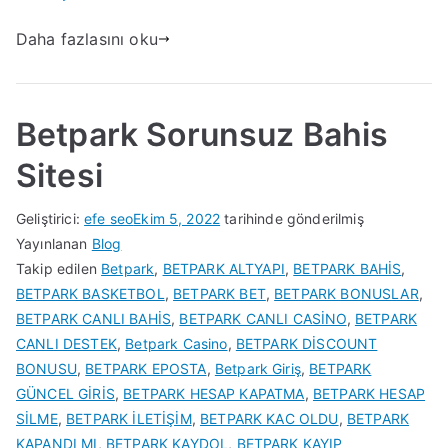
Bahis
Daha fazlasını oku
İpuçları
Betpark Sorunsuz Bahis
Sitesi
Geliştirici:
efe seo
Ekim 5, 2022
tarihinde gönderilmiş
Yayınlanan
Blog
Takip edilen
Betpark
,
BETPARK ALTYAPI
,
BETPARK BAHİS
,
BETPARK BASKETBOL
,
BETPARK BET
,
BETPARK BONUSLAR
,
BETPARK CANLI BAHİS
,
BETPARK CANLI CASİNO
,
BETPARK
CANLI DESTEK
,
Betpark Casino
,
BETPARK DİSCOUNT
BONUSU
,
BETPARK EPOSTA
,
Betpark Giriş
,
BETPARK
GÜNCEL GİRİS
,
BETPARK HESAP KAPATMA
,
BETPARK HESAP
SİLME
,
BETPARK İLETİŞİM
,
BETPARK KAC OLDU
,
BETPARK
KAPANDI MI
,
BETPARK KAYDOL
,
BETPARK KAYIP