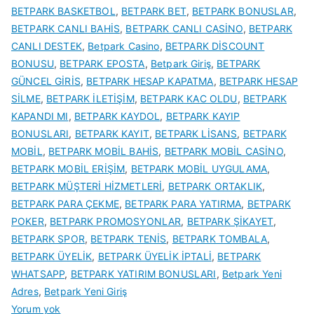
BETPARK BASKETBOL
,
BETPARK BET
,
BETPARK BONUSLAR
,
BETPARK CANLI BAHİS
,
BETPARK CANLI CASİNO
,
BETPARK
CANLI DESTEK
,
Betpark Casino
,
BETPARK DİSCOUNT
BONUSU
,
BETPARK EPOSTA
,
Betpark Giriş
,
BETPARK
GÜNCEL GİRİS
,
BETPARK HESAP KAPATMA
,
BETPARK HESAP
SİLME
,
BETPARK İLETİŞİM
,
BETPARK KAC OLDU
,
BETPARK
KAPANDI MI
,
BETPARK KAYDOL
,
BETPARK KAYIP
BONUSLARI
,
BETPARK KAYIT
,
BETPARK LİSANS
,
BETPARK
MOBİL
,
BETPARK MOBİL BAHİS
,
BETPARK MOBİL CASİNO
,
BETPARK MOBİL ERİŞİM
,
BETPARK MOBİL UYGULAMA
,
BETPARK MÜŞTERİ HİZMETLERİ
,
BETPARK ORTAKLIK
,
BETPARK PARA ÇEKME
,
BETPARK PARA YATIRMA
,
BETPARK
POKER
,
BETPARK PROMOSYONLAR
,
BETPARK ŞİKAYET
,
BETPARK SPOR
,
BETPARK TENİS
,
BETPARK TOMBALA
,
BETPARK ÜYELİK
,
BETPARK ÜYELİK İPTALİ
,
BETPARK
WHATSAPP
,
BETPARK YATIRIM BONUSLARI
,
Betpark Yeni
Adres
,
Betpark Yeni Giriş
Betpark
Yorum yok