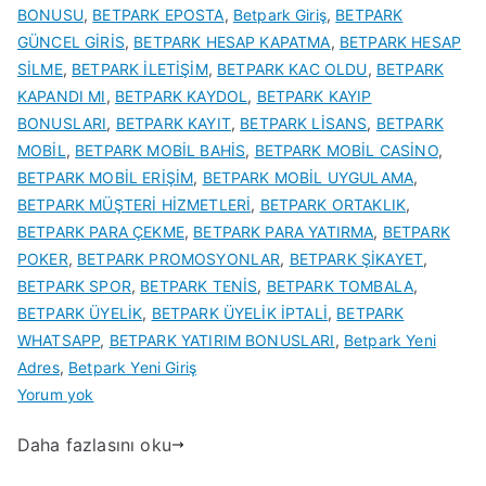
BONUSU
,
BETPARK EPOSTA
,
Betpark Giriş
,
BETPARK
GÜNCEL GİRİS
,
BETPARK HESAP KAPATMA
,
BETPARK HESAP
SİLME
,
BETPARK İLETİŞİM
,
BETPARK KAC OLDU
,
BETPARK
KAPANDI MI
,
BETPARK KAYDOL
,
BETPARK KAYIP
BONUSLARI
,
BETPARK KAYIT
,
BETPARK LİSANS
,
BETPARK
MOBİL
,
BETPARK MOBİL BAHİS
,
BETPARK MOBİL CASİNO
,
BETPARK MOBİL ERİŞİM
,
BETPARK MOBİL UYGULAMA
,
BETPARK MÜŞTERİ HİZMETLERİ
,
BETPARK ORTAKLIK
,
BETPARK PARA ÇEKME
,
BETPARK PARA YATIRMA
,
BETPARK
POKER
,
BETPARK PROMOSYONLAR
,
BETPARK ŞİKAYET
,
BETPARK SPOR
,
BETPARK TENİS
,
BETPARK TOMBALA
,
BETPARK ÜYELİK
,
BETPARK ÜYELİK İPTALİ
,
BETPARK
WHATSAPP
,
BETPARK YATIRIM BONUSLARI
,
Betpark Yeni
Adres
,
Betpark Yeni Giriş
Betpark
Yorum yok
Betting
Daha fazlasını oku
Site