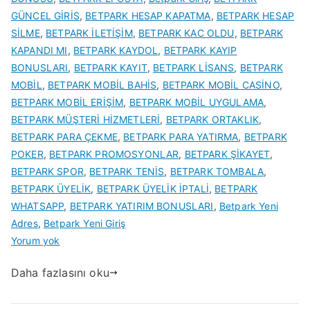
GÜNCEL GİRİS
,
BETPARK HESAP KAPATMA
,
BETPARK HESAP
SİLME
,
BETPARK İLETİŞİM
,
BETPARK KAC OLDU
,
BETPARK
KAPANDI MI
,
BETPARK KAYDOL
,
BETPARK KAYIP
BONUSLARI
,
BETPARK KAYIT
,
BETPARK LİSANS
,
BETPARK
MOBİL
,
BETPARK MOBİL BAHİS
,
BETPARK MOBİL CASİNO
,
BETPARK MOBİL ERİŞİM
,
BETPARK MOBİL UYGULAMA
,
BETPARK MÜŞTERİ HİZMETLERİ
,
BETPARK ORTAKLIK
,
BETPARK PARA ÇEKME
,
BETPARK PARA YATIRMA
,
BETPARK
POKER
,
BETPARK PROMOSYONLAR
,
BETPARK ŞİKAYET
,
BETPARK SPOR
,
BETPARK TENİS
,
BETPARK TOMBALA
,
BETPARK ÜYELİK
,
BETPARK ÜYELİK İPTALİ
,
BETPARK
WHATSAPP
,
BETPARK YATIRIM BONUSLARI
,
Betpark Yeni
Adres
,
Betpark Yeni Giriş
Kazandıran
Yorum yok
Bahis
Daha fazlasını oku
Sitesi
Betpark