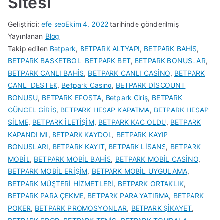
Sitesi
Geliştirici:
efe seo
Ekim 4, 2022
tarihinde gönderilmiş
Yayınlanan
Blog
Takip edilen
Betpark
,
BETPARK ALTYAPI
,
BETPARK BAHİS
,
BETPARK BASKETBOL
,
BETPARK BET
,
BETPARK BONUSLAR
,
BETPARK CANLI BAHİS
,
BETPARK CANLI CASİNO
,
BETPARK
CANLI DESTEK
,
Betpark Casino
,
BETPARK DİSCOUNT
BONUSU
,
BETPARK EPOSTA
,
Betpark Giriş
,
BETPARK
GÜNCEL GİRİS
,
BETPARK HESAP KAPATMA
,
BETPARK HESAP
SİLME
,
BETPARK İLETİŞİM
,
BETPARK KAC OLDU
,
BETPARK
KAPANDI MI
,
BETPARK KAYDOL
,
BETPARK KAYIP
BONUSLARI
,
BETPARK KAYIT
,
BETPARK LİSANS
,
BETPARK
MOBİL
,
BETPARK MOBİL BAHİS
,
BETPARK MOBİL CASİNO
,
BETPARK MOBİL ERİŞİM
,
BETPARK MOBİL UYGULAMA
,
BETPARK MÜŞTERİ HİZMETLERİ
,
BETPARK ORTAKLIK
,
BETPARK PARA ÇEKME
,
BETPARK PARA YATIRMA
,
BETPARK
POKER
,
BETPARK PROMOSYONLAR
,
BETPARK ŞİKAYET
,