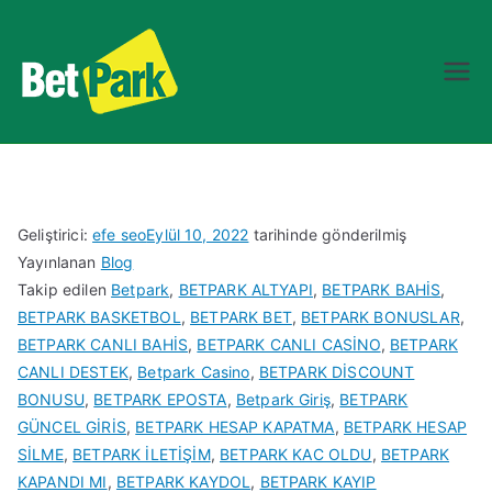
İçeriğe
geç
Betpark
Betpark giriş
Geliştirici:
efe seo
Eylül 10, 2022
tarihinde gönderilmiş
Yayınlanan
Blog
Takip edilen
Betpark
,
BETPARK ALTYAPI
,
BETPARK BAHİS
,
BETPARK BASKETBOL
,
BETPARK BET
,
BETPARK BONUSLAR
,
BETPARK CANLI BAHİS
,
BETPARK CANLI CASİNO
,
BETPARK
CANLI DESTEK
,
Betpark Casino
,
BETPARK DİSCOUNT
BONUSU
,
BETPARK EPOSTA
,
Betpark Giriş
,
BETPARK
GÜNCEL GİRİS
,
BETPARK HESAP KAPATMA
,
BETPARK HESAP
SİLME
,
BETPARK İLETİŞİM
,
BETPARK KAC OLDU
,
BETPARK
KAPANDI MI
,
BETPARK KAYDOL
,
BETPARK KAYIP