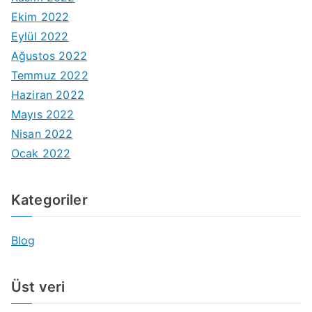
Ekim 2022
Eylül 2022
Ağustos 2022
Temmuz 2022
Haziran 2022
Mayıs 2022
Nisan 2022
Ocak 2022
Kategoriler
Blog
Üst veri