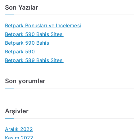
a
Son Yazılar
r
c
Betpark Bonusları ve İncelemesi
h
Betpark 590 Bahis Sitesi
f
Betpark 590 Bahis
o
Betpark 590
r
Betpark 589 Bahis Sitesi
:
Son yorumlar
Arşivler
Aralık 2022
Kasım 2022