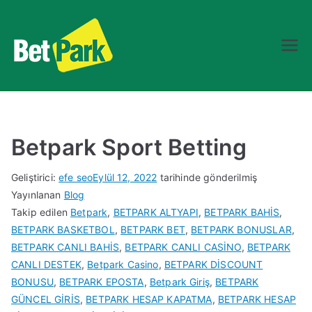
İçeriğe
geç
Betpark
Betpark giriş
Betpark Sport Betting
Geliştirici:
efe seo
Eylül 12, 2022
tarihinde gönderilmiş
Yayınlanan
Blog
Takip edilen
Betpark
,
BETPARK ALTYAPI
,
BETPARK BAHİS
,
BETPARK BASKETBOL
,
BETPARK BET
,
BETPARK BONUSLAR
,
BETPARK CANLI BAHİS
,
BETPARK CANLI CASİNO
,
BETPARK
CANLI DESTEK
,
Betpark Casino
,
BETPARK DİSCOUNT
BONUSU
,
BETPARK EPOSTA
,
Betpark Giriş
,
BETPARK
GÜNCEL GİRİS
,
BETPARK HESAP KAPATMA
,
BETPARK HESAP