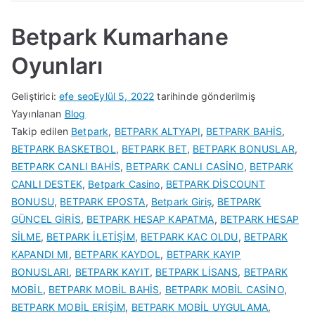
Betpark Kumarhane
Oyunları
Geliştirici:
efe seo
Eylül 5, 2022
tarihinde gönderilmiş
Yayınlanan
Blog
Takip edilen
Betpark
,
BETPARK ALTYAPI
,
BETPARK BAHİS
,
BETPARK BASKETBOL
,
BETPARK BET
,
BETPARK BONUSLAR
,
BETPARK CANLI BAHİS
,
BETPARK CANLI CASİNO
,
BETPARK
CANLI DESTEK
,
Betpark Casino
,
BETPARK DİSCOUNT
BONUSU
,
BETPARK EPOSTA
,
Betpark Giriş
,
BETPARK
GÜNCEL GİRİS
,
BETPARK HESAP KAPATMA
,
BETPARK HESAP
SİLME
,
BETPARK İLETİŞİM
,
BETPARK KAC OLDU
,
BETPARK
KAPANDI MI
,
BETPARK KAYDOL
,
BETPARK KAYIP
BONUSLARI
,
BETPARK KAYIT
,
BETPARK LİSANS
,
BETPARK
MOBİL
,
BETPARK MOBİL BAHİS
,
BETPARK MOBİL CASİNO
,
BETPARK MOBİL ERİŞİM
,
BETPARK MOBİL UYGULAMA
,