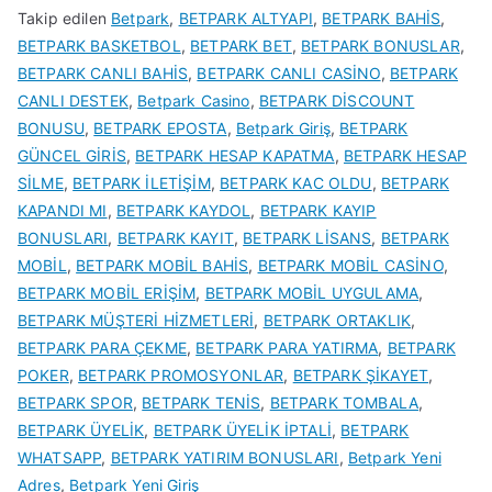
Takip edilen
Betpark
,
BETPARK ALTYAPI
,
BETPARK BAHİS
,
BETPARK BASKETBOL
,
BETPARK BET
,
BETPARK BONUSLAR
,
BETPARK CANLI BAHİS
,
BETPARK CANLI CASİNO
,
BETPARK
CANLI DESTEK
,
Betpark Casino
,
BETPARK DİSCOUNT
BONUSU
,
BETPARK EPOSTA
,
Betpark Giriş
,
BETPARK
GÜNCEL GİRİS
,
BETPARK HESAP KAPATMA
,
BETPARK HESAP
SİLME
,
BETPARK İLETİŞİM
,
BETPARK KAC OLDU
,
BETPARK
KAPANDI MI
,
BETPARK KAYDOL
,
BETPARK KAYIP
BONUSLARI
,
BETPARK KAYIT
,
BETPARK LİSANS
,
BETPARK
MOBİL
,
BETPARK MOBİL BAHİS
,
BETPARK MOBİL CASİNO
,
BETPARK MOBİL ERİŞİM
,
BETPARK MOBİL UYGULAMA
,
BETPARK MÜŞTERİ HİZMETLERİ
,
BETPARK ORTAKLIK
,
BETPARK PARA ÇEKME
,
BETPARK PARA YATIRMA
,
BETPARK
POKER
,
BETPARK PROMOSYONLAR
,
BETPARK ŞİKAYET
,
BETPARK SPOR
,
BETPARK TENİS
,
BETPARK TOMBALA
,
BETPARK ÜYELİK
,
BETPARK ÜYELİK İPTALİ
,
BETPARK
WHATSAPP
,
BETPARK YATIRIM BONUSLARI
,
Betpark Yeni
Adres
,
Betpark Yeni Giriş