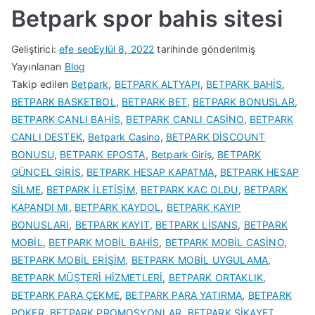
Betpark spor bahis sitesi
Geliştirici:
efe seo
Eylül 8, 2022
tarihinde gönderilmiş
Yayınlanan
Blog
Takip edilen
Betpark
,
BETPARK ALTYAPI
,
BETPARK BAHİS
,
BETPARK BASKETBOL
,
BETPARK BET
,
BETPARK BONUSLAR
,
BETPARK CANLI BAHİS
,
BETPARK CANLI CASİNO
,
BETPARK
CANLI DESTEK
,
Betpark Casino
,
BETPARK DİSCOUNT
BONUSU
,
BETPARK EPOSTA
,
Betpark Giriş
,
BETPARK
GÜNCEL GİRİS
,
BETPARK HESAP KAPATMA
,
BETPARK HESAP
SİLME
,
BETPARK İLETİŞİM
,
BETPARK KAC OLDU
,
BETPARK
KAPANDI MI
,
BETPARK KAYDOL
,
BETPARK KAYIP
BONUSLARI
,
BETPARK KAYIT
,
BETPARK LİSANS
,
BETPARK
MOBİL
,
BETPARK MOBİL BAHİS
,
BETPARK MOBİL CASİNO
,
BETPARK MOBİL ERİŞİM
,
BETPARK MOBİL UYGULAMA
,
BETPARK MÜŞTERİ HİZMETLERİ
,
BETPARK ORTAKLIK
,
BETPARK PARA ÇEKME
,
BETPARK PARA YATIRMA
,
BETPARK
POKER
,
BETPARK PROMOSYONLAR
,
BETPARK ŞİKAYET
,