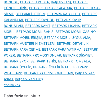
BONUSU
,
BETPARK EPOSTA
,
Betpark Giriş
,
BETPARK
GÜNCEL GİRİS
,
BETPARK HESAP KAPATMA
,
BETPARK HESAP
SİLME
,
BETPARK İLETİŞİM
,
BETPARK KAC OLDU
,
BETPARK
KAPANDI MI
,
BETPARK KAYDOL
,
BETPARK KAYIP
BONUSLARI
,
BETPARK KAYIT
,
BETPARK LİSANS
,
BETPARK
MOBİL
,
BETPARK MOBİL BAHİS
,
BETPARK MOBİL CASİNO
,
BETPARK MOBİL ERİŞİM
,
BETPARK MOBİL UYGULAMA
,
BETPARK MÜŞTERİ HİZMETLERİ
,
BETPARK ORTAKLIK
,
BETPARK PARA ÇEKME
,
BETPARK PARA YATIRMA
,
BETPARK
POKER
,
BETPARK PROMOSYONLAR
,
BETPARK ŞİKAYET
,
BETPARK SPOR
,
BETPARK TENİS
,
BETPARK TOMBALA
,
BETPARK ÜYELİK
,
BETPARK ÜYELİK İPTALİ
,
BETPARK
WHATSAPP
,
BETPARK YATIRIM BONUSLARI
,
Betpark Yeni
Adres
,
Betpark Yeni Giriş
Betpark
Yorum yok
553
Daha fazlasını oku