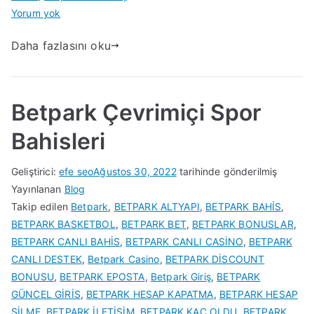
Betpark
Yorum yok
Canlı
Daha fazlasını oku
Maç
Yayınları
Betpark Çevrimiçi Spor
Bahisleri
Geliştirici:
efe seo
Ağustos 30, 2022
tarihinde gönderilmiş
Yayınlanan
Blog
Takip edilen
Betpark
,
BETPARK ALTYAPI
,
BETPARK BAHİS
,
BETPARK BASKETBOL
,
BETPARK BET
,
BETPARK BONUSLAR
,
BETPARK CANLI BAHİS
,
BETPARK CANLI CASİNO
,
BETPARK
CANLI DESTEK
,
Betpark Casino
,
BETPARK DİSCOUNT
BONUSU
,
BETPARK EPOSTA
,
Betpark Giriş
,
BETPARK
GÜNCEL GİRİS
,
BETPARK HESAP KAPATMA
,
BETPARK HESAP
SİLME
,
BETPARK İLETİŞİM
,
BETPARK KAC OLDU
,
BETPARK