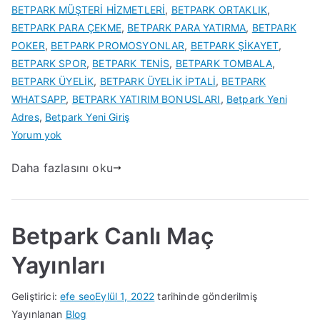
BETPARK MÜŞTERİ HİZMETLERİ
,
BETPARK ORTAKLIK
,
BETPARK PARA ÇEKME
,
BETPARK PARA YATIRMA
,
BETPARK
POKER
,
BETPARK PROMOSYONLAR
,
BETPARK ŞİKAYET
,
BETPARK SPOR
,
BETPARK TENİS
,
BETPARK TOMBALA
,
BETPARK ÜYELİK
,
BETPARK ÜYELİK İPTALİ
,
BETPARK
WHATSAPP
,
BETPARK YATIRIM BONUSLARI
,
Betpark Yeni
Adres
,
Betpark Yeni Giriş
Betpark
Yorum yok
Kumarhane
Daha fazlasını oku
Oyunları
Betpark Canlı Maç
Yayınları
Geliştirici:
efe seo
Eylül 1, 2022
tarihinde gönderilmiş
Yayınlanan
Blog