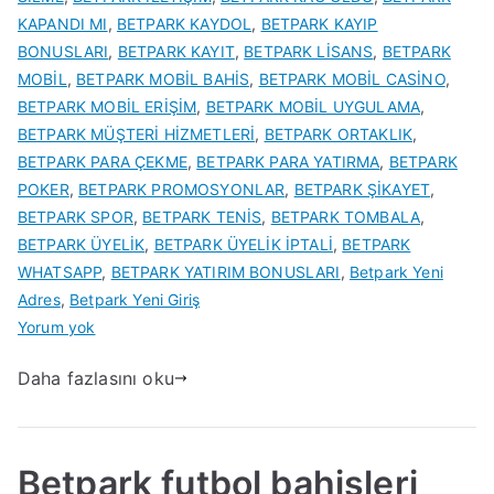
KAPANDI MI
,
BETPARK KAYDOL
,
BETPARK KAYIP
BONUSLARI
,
BETPARK KAYIT
,
BETPARK LİSANS
,
BETPARK
MOBİL
,
BETPARK MOBİL BAHİS
,
BETPARK MOBİL CASİNO
,
BETPARK MOBİL ERİŞİM
,
BETPARK MOBİL UYGULAMA
,
BETPARK MÜŞTERİ HİZMETLERİ
,
BETPARK ORTAKLIK
,
BETPARK PARA ÇEKME
,
BETPARK PARA YATIRMA
,
BETPARK
POKER
,
BETPARK PROMOSYONLAR
,
BETPARK ŞİKAYET
,
BETPARK SPOR
,
BETPARK TENİS
,
BETPARK TOMBALA
,
BETPARK ÜYELİK
,
BETPARK ÜYELİK İPTALİ
,
BETPARK
WHATSAPP
,
BETPARK YATIRIM BONUSLARI
,
Betpark Yeni
Adres
,
Betpark Yeni Giriş
Betpark
Yorum yok
Çevrimiçi
Daha fazlasını oku
Spor
Bahisleri
Betpark futbol bahisleri