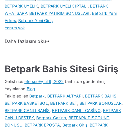
BETPARK ÜYELİK
,
BETPARK ÜYELİK İPTALİ
,
BETPARK
WHATSAPP
,
BETPARK YATIRIM BONUSLARI
,
Betpark Yeni
Adres
,
Betpark Yeni Giriş
Betpark
Yorum yok
556
Daha fazlasını oku
Betpark Bahis Sitesi Giriş
Geliştirici:
efe seo
Eylül 9, 2022
tarihinde gönderilmiş
Yayınlanan
Blog
Takip edilen
Betpark
,
BETPARK ALTYAPI
,
BETPARK BAHİS
,
BETPARK BASKETBOL
,
BETPARK BET
,
BETPARK BONUSLAR
,
BETPARK CANLI BAHİS
,
BETPARK CANLI CASİNO
,
BETPARK
CANLI DESTEK
,
Betpark Casino
,
BETPARK DİSCOUNT
BONUSU
,
BETPARK EPOSTA
,
Betpark Giriş
,
BETPARK