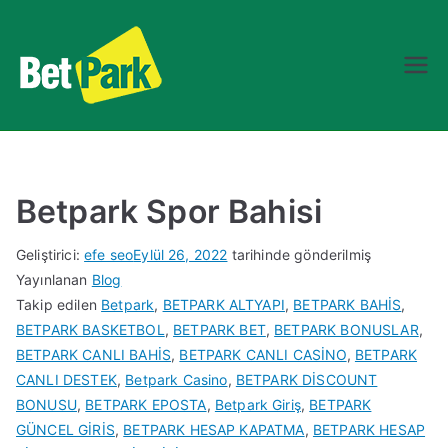
İçeriğe
geç
Betpark
Betpark giriş
Betpark Spor Bahisi
Geliştirici:
efe seo
Eylül 26, 2022
tarihinde gönderilmiş
Yayınlanan
Blog
Takip edilen
Betpark
,
BETPARK ALTYAPI
,
BETPARK BAHİS
,
BETPARK BASKETBOL
,
BETPARK BET
,
BETPARK BONUSLAR
,
BETPARK CANLI BAHİS
,
BETPARK CANLI CASİNO
,
BETPARK
CANLI DESTEK
,
Betpark Casino
,
BETPARK DİSCOUNT
BONUSU
,
BETPARK EPOSTA
,
Betpark Giriş
,
BETPARK
GÜNCEL GİRİS
,
BETPARK HESAP KAPATMA
,
BETPARK HESAP