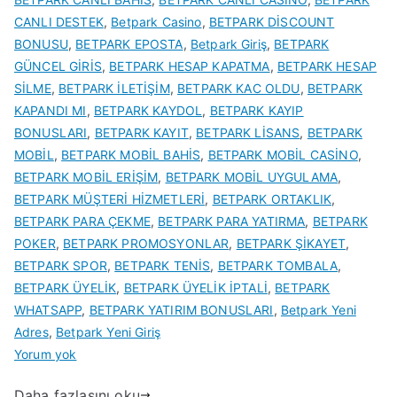
CANLI DESTEK
,
Betpark Casino
,
BETPARK DİSCOUNT
BONUSU
,
BETPARK EPOSTA
,
Betpark Giriş
,
BETPARK
GÜNCEL GİRİS
,
BETPARK HESAP KAPATMA
,
BETPARK HESAP
SİLME
,
BETPARK İLETİŞİM
,
BETPARK KAC OLDU
,
BETPARK
KAPANDI MI
,
BETPARK KAYDOL
,
BETPARK KAYIP
BONUSLARI
,
BETPARK KAYIT
,
BETPARK LİSANS
,
BETPARK
MOBİL
,
BETPARK MOBİL BAHİS
,
BETPARK MOBİL CASİNO
,
BETPARK MOBİL ERİŞİM
,
BETPARK MOBİL UYGULAMA
,
BETPARK MÜŞTERİ HİZMETLERİ
,
BETPARK ORTAKLIK
,
BETPARK PARA ÇEKME
,
BETPARK PARA YATIRMA
,
BETPARK
POKER
,
BETPARK PROMOSYONLAR
,
BETPARK ŞİKAYET
,
BETPARK SPOR
,
BETPARK TENİS
,
BETPARK TOMBALA
,
BETPARK ÜYELİK
,
BETPARK ÜYELİK İPTALİ
,
BETPARK
WHATSAPP
,
BETPARK YATIRIM BONUSLARI
,
Betpark Yeni
Adres
,
Betpark Yeni Giriş
Betpark
Yorum yok
Poker
Daha fazlasını oku