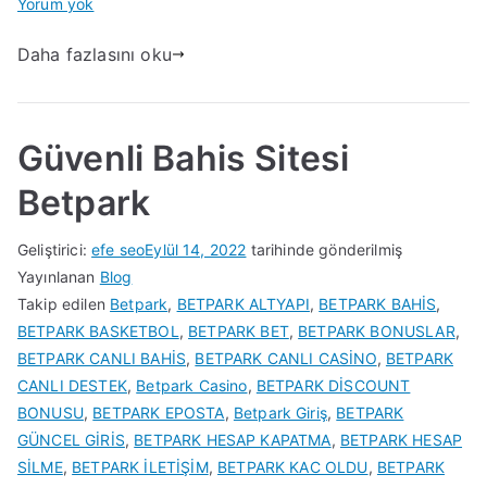
Betpark
Yorum yok
Bahis
Daha fazlasını oku
Kuralları
Güvenli Bahis Sitesi
Betpark
Geliştirici:
efe seo
Eylül 14, 2022
tarihinde gönderilmiş
Yayınlanan
Blog
Takip edilen
Betpark
,
BETPARK ALTYAPI
,
BETPARK BAHİS
,
BETPARK BASKETBOL
,
BETPARK BET
,
BETPARK BONUSLAR
,
BETPARK CANLI BAHİS
,
BETPARK CANLI CASİNO
,
BETPARK
CANLI DESTEK
,
Betpark Casino
,
BETPARK DİSCOUNT
BONUSU
,
BETPARK EPOSTA
,
Betpark Giriş
,
BETPARK
GÜNCEL GİRİS
,
BETPARK HESAP KAPATMA
,
BETPARK HESAP
SİLME
,
BETPARK İLETİŞİM
,
BETPARK KAC OLDU
,
BETPARK