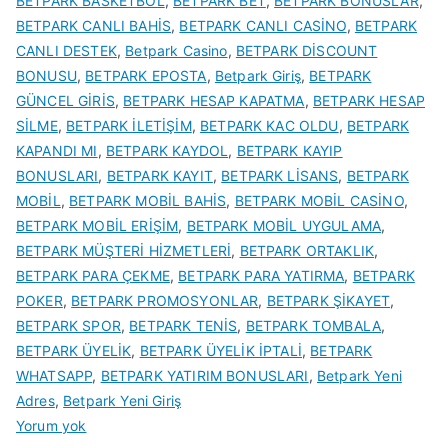
BETPARK BASKETBOL
,
BETPARK BET
,
BETPARK BONUSLAR
,
BETPARK CANLI BAHİS
,
BETPARK CANLI CASİNO
,
BETPARK
CANLI DESTEK
,
Betpark Casino
,
BETPARK DİSCOUNT
BONUSU
,
BETPARK EPOSTA
,
Betpark Giriş
,
BETPARK
GÜNCEL GİRİS
,
BETPARK HESAP KAPATMA
,
BETPARK HESAP
SİLME
,
BETPARK İLETİŞİM
,
BETPARK KAC OLDU
,
BETPARK
KAPANDI MI
,
BETPARK KAYDOL
,
BETPARK KAYIP
BONUSLARI
,
BETPARK KAYIT
,
BETPARK LİSANS
,
BETPARK
MOBİL
,
BETPARK MOBİL BAHİS
,
BETPARK MOBİL CASİNO
,
BETPARK MOBİL ERİŞİM
,
BETPARK MOBİL UYGULAMA
,
BETPARK MÜŞTERİ HİZMETLERİ
,
BETPARK ORTAKLIK
,
BETPARK PARA ÇEKME
,
BETPARK PARA YATIRMA
,
BETPARK
POKER
,
BETPARK PROMOSYONLAR
,
BETPARK ŞİKAYET
,
BETPARK SPOR
,
BETPARK TENİS
,
BETPARK TOMBALA
,
BETPARK ÜYELİK
,
BETPARK ÜYELİK İPTALİ
,
BETPARK
WHATSAPP
,
BETPARK YATIRIM BONUSLARI
,
Betpark Yeni
Adres
,
Betpark Yeni Giriş
Betpark
Yorum yok