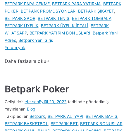
BETPARK PARA ÇEKME
,
BETPARK PARA YATIRMA
,
BETPARK
POKER
,
BETPARK PROMOSYONLAR
,
BETPARK ŞİKAYET
,
BETPARK SPOR
,
BETPARK TENİS
,
BETPARK TOMBALA
,
BETPARK ÜYELİK
,
BETPARK ÜYELİK İPTALİ
,
BETPARK
WHATSAPP
,
BETPARK YATIRIM BONUSLARI
,
Betpark Yeni
Adres
,
Betpark Yeni Giriş
Betpark
Yorum yok
Online
Daha fazlasını oku
Bahis
Sitesi
Betpark Poker
Geliştirici:
efe seo
Eylül 20, 2022
tarihinde gönderilmiş
Yayınlanan
Blog
Takip edilen
Betpark
,
BETPARK ALTYAPI
,
BETPARK BAHİS
,
BETPARK BASKETBOL
,
BETPARK BET
,
BETPARK BONUSLAR
,
BETPARK CANLI BAHİS
,
BETPARK CANLI CASİNO
,
BETPARK