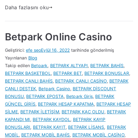
Canlı
Daha fazlasını oku
Bahis
Betpark Online Casino
Geliştirici:
efe seo
Eylül 16, 2022
tarihinde gönderilmiş
Yayınlanan
Blog
Takip edilen
Betpark
,
BETPARK ALTYAPI
,
BETPARK BAHİS
,
BETPARK BASKETBOL
,
BETPARK BET
,
BETPARK BONUSLAR
,
BETPARK CANLI BAHİS
,
BETPARK CANLI CASİNO
,
BETPARK
CANLI DESTEK
,
Betpark Casino
,
BETPARK DİSCOUNT
BONUSU
,
BETPARK EPOSTA
,
Betpark Giriş
,
BETPARK
GÜNCEL GİRİS
,
BETPARK HESAP KAPATMA
,
BETPARK HESAP
SİLME
,
BETPARK İLETİŞİM
,
BETPARK KAC OLDU
,
BETPARK
KAPANDI MI
,
BETPARK KAYDOL
,
BETPARK KAYIP
BONUSLARI
,
BETPARK KAYIT
,
BETPARK LİSANS
,
BETPARK
MOBİL
,
BETPARK MOBİL BAHİS
,
BETPARK MOBİL CASİNO
,