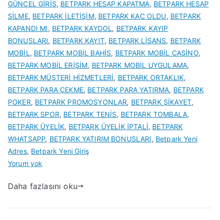
GÜNCEL GİRİS
,
BETPARK HESAP KAPATMA
,
BETPARK HESAP
SİLME
,
BETPARK İLETİŞİM
,
BETPARK KAC OLDU
,
BETPARK
KAPANDI MI
,
BETPARK KAYDOL
,
BETPARK KAYIP
BONUSLARI
,
BETPARK KAYIT
,
BETPARK LİSANS
,
BETPARK
MOBİL
,
BETPARK MOBİL BAHİS
,
BETPARK MOBİL CASİNO
,
BETPARK MOBİL ERİŞİM
,
BETPARK MOBİL UYGULAMA
,
BETPARK MÜŞTERİ HİZMETLERİ
,
BETPARK ORTAKLIK
,
BETPARK PARA ÇEKME
,
BETPARK PARA YATIRMA
,
BETPARK
POKER
,
BETPARK PROMOSYONLAR
,
BETPARK ŞİKAYET
,
BETPARK SPOR
,
BETPARK TENİS
,
BETPARK TOMBALA
,
BETPARK ÜYELİK
,
BETPARK ÜYELİK İPTALİ
,
BETPARK
WHATSAPP
,
BETPARK YATIRIM BONUSLARI
,
Betpark Yeni
Adres
,
Betpark Yeni Giriş
Betpark
Yorum yok
Spor
Daha fazlasını oku
Bahisleri