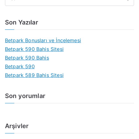
S
e
a
Son Yazılar
r
c
Betpark Bonusları ve İncelemesi
h
Betpark 590 Bahis Sitesi
f
Betpark 590 Bahis
o
Betpark 590
r
Betpark 589 Bahis Sitesi
:
Son yorumlar
Arşivler