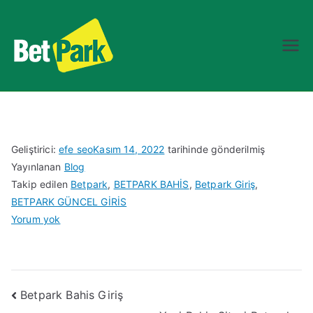
İçeriğe
geç
Betpark
Betpark giriş
Geliştirici:
efe seo
Kasım 14, 2022
tarihinde gönderilmiş
Yayınlanan
Blog
Takip edilen
Betpark
,
BETPARK BAHİS
,
Betpark Giriş
,
BETPARK GÜNCEL GİRİS
Betpark
Yorum yok
Bahis
Sitesi
Bonusları
Yazı
Betpark Bahis Giriş