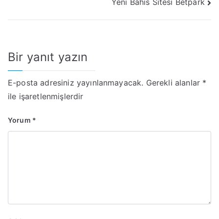
Yeni Bahis Sitesi Betpark
gezinmesi
Bir yanıt yazın
E-posta adresiniz yayınlanmayacak.
Gerekli alanlar
*
ile işaretlenmişlerdir
Yorum
*