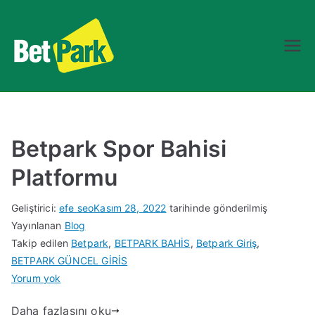
İçeriğe
geç
Betpark
Betpark giriş
Betpark Spor Bahisi
Platformu
Geliştirici:
efe seo
Kasım 28, 2022
tarihinde gönderilmiş
Yayınlanan
Blog
Takip edilen
Betpark
,
BETPARK BAHİS
,
Betpark Giriş
,
BETPARK GÜNCEL GİRİS
Betpark
Yorum yok
Spor
Daha fazlasını oku
Bahisi