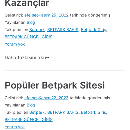
Kazançlar
Geliştirici:
efe seo
Kasım 25, 2022
tarihinde gönderilmiş
Yayınlanan
Blog
Takip edilen
Betpark
,
BETPARK BAHİS
,
Betpark Giriş
,
BETPARK GÜNCEL GİRİS
Betpark
Yorum yok
ile
Daha fazlasını oku
Büyük
Kazançlar
Popüler Betpark Sitesi
Geliştirici:
efe seo
Kasım 22, 2022
tarihinde gönderilmiş
Yayınlanan
Blog
Takip edilen
Betpark
,
BETPARK BAHİS
,
Betpark Giriş
,
BETPARK GÜNCEL GİRİS
Popüler
Yorum yok