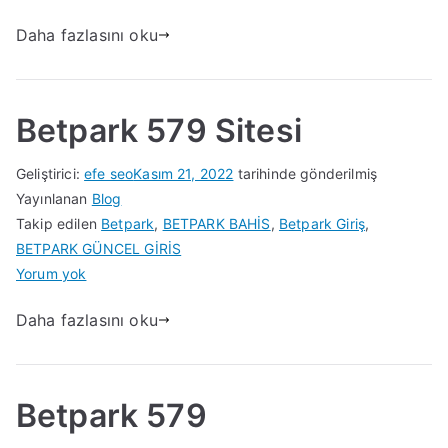
Betpark
Daha fazlasını oku
Sitesi
Betpark 579 Sitesi
Geliştirici:
efe seo
Kasım 21, 2022
tarihinde gönderilmiş
Yayınlanan
Blog
Takip edilen
Betpark
,
BETPARK BAHİS
,
Betpark Giriş
,
BETPARK GÜNCEL GİRİS
Betpark
Yorum yok
579
Daha fazlasını oku
Sitesi
Betpark 579