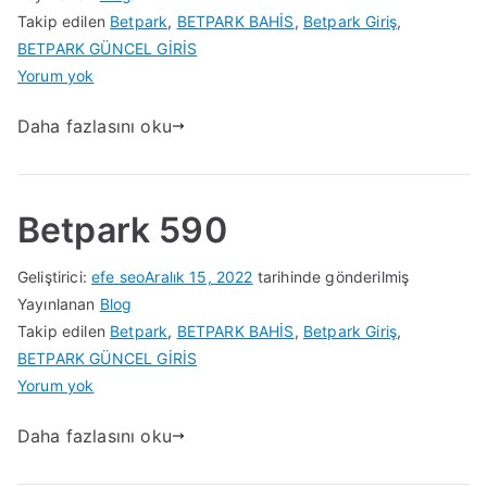
Takip edilen
Betpark
,
BETPARK BAHİS
,
Betpark Giriş
,
BETPARK GÜNCEL GİRİS
Betpark
Yorum yok
590
Daha fazlasını oku
Bahis
Betpark 590
Geliştirici:
efe seo
Aralık 15, 2022
tarihinde gönderilmiş
Yayınlanan
Blog
Takip edilen
Betpark
,
BETPARK BAHİS
,
Betpark Giriş
,
BETPARK GÜNCEL GİRİS
Betpark
Yorum yok
590
Daha fazlasını oku