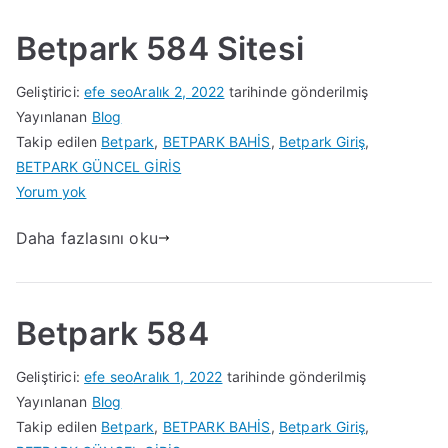
Betpark 584 Sitesi
Geliştirici:
efe seo
Aralık 2, 2022
tarihinde gönderilmiş
Yayınlanan
Blog
Takip edilen
Betpark
,
BETPARK BAHİS
,
Betpark Giriş
,
BETPARK GÜNCEL GİRİS
Betpark
Yorum yok
584
Daha fazlasını oku
Sitesi
Betpark 584
Geliştirici:
efe seo
Aralık 1, 2022
tarihinde gönderilmiş
Yayınlanan
Blog
Takip edilen
Betpark
,
BETPARK BAHİS
,
Betpark Giriş
,