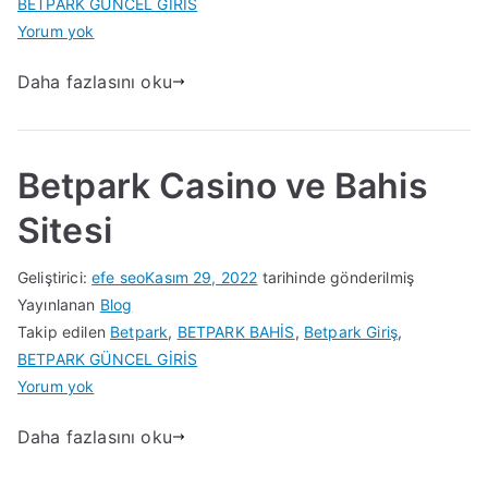
BETPARK GÜNCEL GİRİS
Betpark
Yorum yok
584
Daha fazlasını oku
Betpark Casino ve Bahis
Sitesi
Geliştirici:
efe seo
Kasım 29, 2022
tarihinde gönderilmiş
Yayınlanan
Blog
Takip edilen
Betpark
,
BETPARK BAHİS
,
Betpark Giriş
,
BETPARK GÜNCEL GİRİS
Betpark
Yorum yok
Casino
Daha fazlasını oku
ve
Bahis